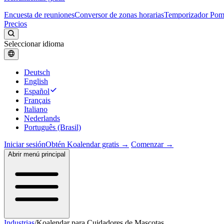
Encuesta de reuniones
Conversor de zonas horarias
Temporizador Po
Precios
Seleccionar idioma
Deutsch
English
Español
Français
Italiano
Nederlands
Português (Brasil)
Iniciar sesión
Obtén Koalendar gratis →
Comenzar →
Abrir menú principal
Industrias
/
Koalendar para Cuidadores de Mascotas