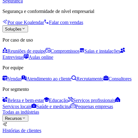
Segurança
Segurança e conformidade de nível empresarial
Por que Koalendar
Falar com vendas
Soluções
Por caso de uso
Reuniões de equipe
Compromissos
Salas e instalações
Entrevistas
Aulas online
Por equipe
Vendas
Atendimento ao cliente
Recrutamento
Consultores
Por segmento
Beleza e bem-estar
Educação
Serviços profissionais
Serviços locais
Saúde e medicina
Pequenas empresas
Todas as indústrias
Recursos
Histórias de clientes