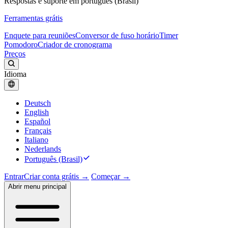
Respostas e suporte em português (Brasil)
Ferramentas grátis
Enquete para reuniões
Conversor de fuso horário
Timer
Pomodoro
Criador de cronograma
Preços
Idioma
Deutsch
English
Español
Français
Italiano
Nederlands
Português (Brasil)
Entrar
Criar conta grátis →
Começar →
Abrir menu principal