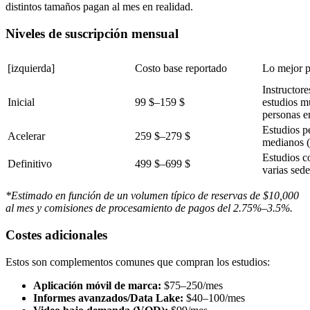
distintos tamaños pagan al mes en realidad.
Niveles de suscripción mensual
[izquierda]
Costo base reportado
Lo mejor p
Instructore
Inicial
99 $–159 $
estudios 
personas e
Estudios p
Acelerar
259 $–279 $
medianos (
Estudios c
Definitivo
499 $–699 $
varias sede
*Estimado en función de un volumen típico de reservas de $10,000
al mes y comisiones de procesamiento de pagos del 2.75%–3.5%.
Costes adicionales
Estos son complementos comunes que compran los estudios:
Aplicación móvil de marca:
$75–250/mes
Informes avanzados/Data Lake:
$40–100/mes