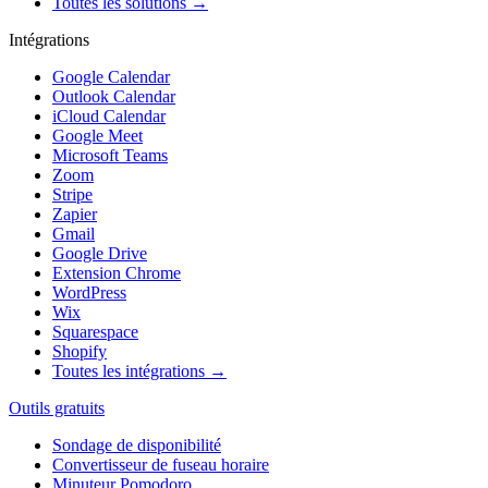
Toutes les solutions →
Intégrations
Google Calendar
Outlook Calendar
iCloud Calendar
Google Meet
Microsoft Teams
Zoom
Stripe
Zapier
Gmail
Google Drive
Extension Chrome
WordPress
Wix
Squarespace
Shopify
Toutes les intégrations →
Outils gratuits
Sondage de disponibilité
Convertisseur de fuseau horaire
Minuteur Pomodoro