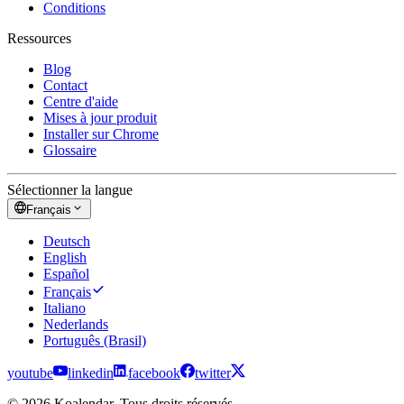
Conditions
Ressources
Blog
Contact
Centre d'aide
Mises à jour produit
Installer sur Chrome
Glossaire
Sélectionner la langue
Français
Deutsch
English
Español
Français
Italiano
Nederlands
Português (Brasil)
youtube
linkedin
facebook
twitter
© 2026 Koalendar. Tous droits réservés.