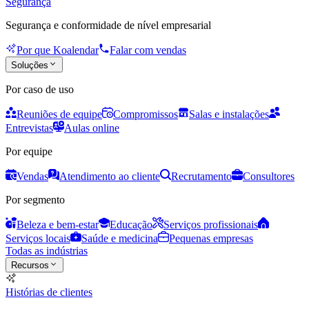
Segurança
Segurança e conformidade de nível empresarial
Por que Koalendar
Falar com vendas
Soluções
Por caso de uso
Reuniões de equipe
Compromissos
Salas e instalações
Entrevistas
Aulas online
Por equipe
Vendas
Atendimento ao cliente
Recrutamento
Consultores
Por segmento
Beleza e bem-estar
Educação
Serviços profissionais
Serviços locais
Saúde e medicina
Pequenas empresas
Todas as indústrias
Recursos
Histórias de clientes