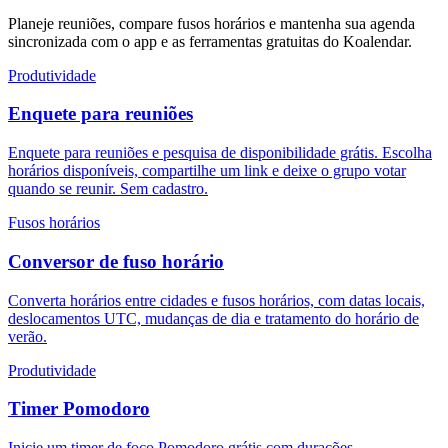
Planeje reuniões, compare fusos horários e mantenha sua agenda
sincronizada com o app e as ferramentas gratuitas do Koalendar.
Produtividade
Enquete para reuniões
Enquete para reuniões e pesquisa de disponibilidade grátis. Escolha
horários disponíveis, compartilhe um link e deixe o grupo votar
quando se reunir. Sem cadastro.
Fusos horários
Conversor de fuso horário
Converta horários entre cidades e fusos horários, com datas locais,
deslocamentos UTC, mudanças de dia e tratamento do horário de
verão.
Produtividade
Timer Pomodoro
Inicie um timer de foco Pomodoro grátis com durações