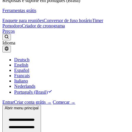
Respostas e suporte em português (Brasil)
Ferramentas grátis
Enquete para reuniões
Conversor de fuso horário
Timer
Pomodoro
Criador de cronograma
Preços
Idioma
Deutsch
English
Español
Français
Italiano
Nederlands
Português (Brasil)
Entrar
Criar conta grátis →
Começar →
Abrir menu principal