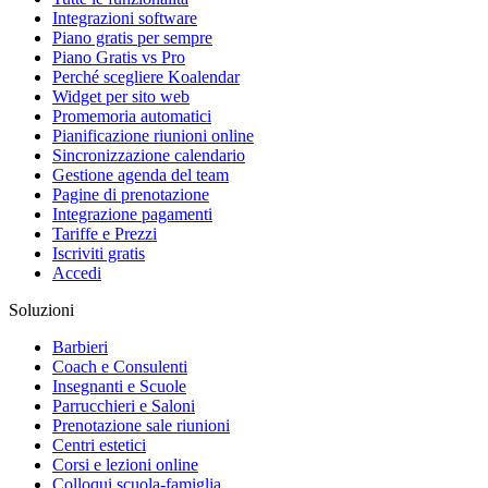
Integrazioni software
Piano gratis per sempre
Piano Gratis vs Pro
Perché scegliere Koalendar
Widget per sito web
Promemoria automatici
Pianificazione riunioni online
Sincronizzazione calendario
Gestione agenda del team
Pagine di prenotazione
Integrazione pagamenti
Tariffe e Prezzi
Iscriviti gratis
Accedi
Soluzioni
Barbieri
Coach e Consulenti
Insegnanti e Scuole
Parrucchieri e Saloni
Prenotazione sale riunioni
Centri estetici
Corsi e lezioni online
Colloqui scuola-famiglia