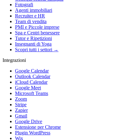
Fotografi
Agenti immobiliari
Recruiter e HR
Team di vendita
PMI e Piccole imprese
Spa e Centri benessere
Tutor e Ripetizioni
Insegnanti di Yoga
Scopri tutti i settori →
Integrazioni
Google Calendar
Outlook Calendar
iCloud Calendar
Google Meet
Microsoft Teams
Zoom
Stripe
Zapier
Gmail
Google Drive
Estensione per Chrome
Plugin WordPress
Wix