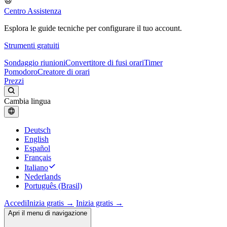
Centro Assistenza
Esplora le guide tecniche per configurare il tuo account.
Strumenti gratuiti
Sondaggio riunioni
Convertitore di fusi orari
Timer
Pomodoro
Creatore di orari
Prezzi
Cambia lingua
Deutsch
English
Español
Français
Italiano
Nederlands
Português (Brasil)
Accedi
Inizia gratis →
Inizia gratis →
Apri il menu di navigazione