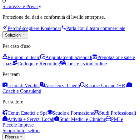
Sicurezza e Privacy
Protezione dei dati e conformità di livello enterprise.
Perché scegliere Koalendar
Parla con il team commerciale
Soluzioni
Per caso d'uso
Riunioni di team
Appuntamenti aziendali
Prenotazione sale e
spazi
Colloqui e Recruiting
Corsi e lezioni online
Per team
Team di Vendita
Assistenza Clienti
Risorse Umane (HR)
Coach e Consulenti
Per settore
Centri Estetici e Spa
Scuole e Formazione
Studi Professionali
Attività e Servizi Locali
Studi Medici e Cliniche
PMI e
Piccole Imprese
Scopri tutti i settori
Risorse