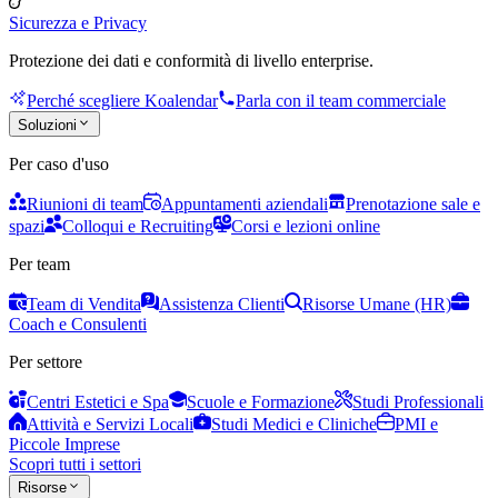
Sicurezza e Privacy
Protezione dei dati e conformità di livello enterprise.
Perché scegliere Koalendar
Parla con il team commerciale
Soluzioni
Per caso d'uso
Riunioni di team
Appuntamenti aziendali
Prenotazione sale e
spazi
Colloqui e Recruiting
Corsi e lezioni online
Per team
Team di Vendita
Assistenza Clienti
Risorse Umane (HR)
Coach e Consulenti
Per settore
Centri Estetici e Spa
Scuole e Formazione
Studi Professionali
Attività e Servizi Locali
Studi Medici e Cliniche
PMI e
Piccole Imprese
Scopri tutti i settori
Risorse