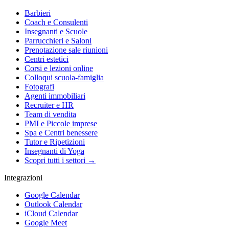
Barbieri
Coach e Consulenti
Insegnanti e Scuole
Parrucchieri e Saloni
Prenotazione sale riunioni
Centri estetici
Corsi e lezioni online
Colloqui scuola-famiglia
Fotografi
Agenti immobiliari
Recruiter e HR
Team di vendita
PMI e Piccole imprese
Spa e Centri benessere
Tutor e Ripetizioni
Insegnanti di Yoga
Scopri tutti i settori →
Integrazioni
Google Calendar
Outlook Calendar
iCloud Calendar
Google Meet