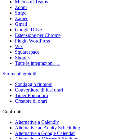
Microsoft Teams
Zoom
Stripe
Zapier
Gmail
Google Drive
Estensione per Chrome
Plugin WordPress
Wix
Squarespace
Shopify
Tutte le integrazioni →
Strumenti gratuiti
Sondaggio riunioni
Convertitore di fusi orari
Timer Pomodoro
Creatore di orari
Confronti
Alternative a Calendly
Alternative ad Acuity Scheduling
Alternative a Google Calendar
Alternative a Microsoft Bookings