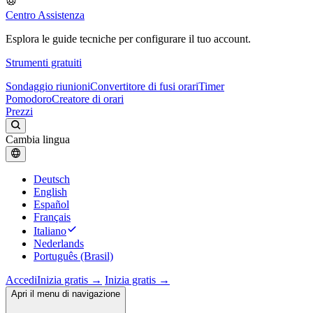
Centro Assistenza
Esplora le guide tecniche per configurare il tuo account.
Strumenti gratuiti
Sondaggio riunioni
Convertitore di fusi orari
Timer
Pomodoro
Creatore di orari
Prezzi
Cambia lingua
Deutsch
English
Español
Français
Italiano
Nederlands
Português (Brasil)
Accedi
Inizia gratis →
Inizia gratis →
Apri il menu di navigazione