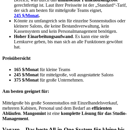
gerechtfertigt ist. Laut ihrer Preisseite ist der „Standard“-Tarif,
der sich am besten für mittelgroße Teams eignet,
245 $/Monat
.
Könnte zu umfangreich sein für einzelne Sonnenstudios oder
kleinere Salons, die keine Bestandsverwaltung, kein
Kassensystem und kein Personalmanagement benötigen.
Hoher Einarbeitungsaufwand
. Es kann eine steile
Lernkurve geben, bis man sich an alle Funktionen gewöhnt
hat.
Preisübersicht
165 $/Monat
für kleine Teams
245 $/Monat
für mittelgroße, voll ausgestattete Salons
375 $/Monat
für große Unternehmen.
Am besten geeignet für:
Mittelgroße bis große Sonnenstudios mit Einzelhandelsverkauf,
mehreren Kabinen, Personal und dem Bedarf an
effizienten
Abläufen
.
Mangomint
ist eine
komplette Lösung für das Studio-
Management
.
Vagaro – Das beste All-in-One-System für kleine bis