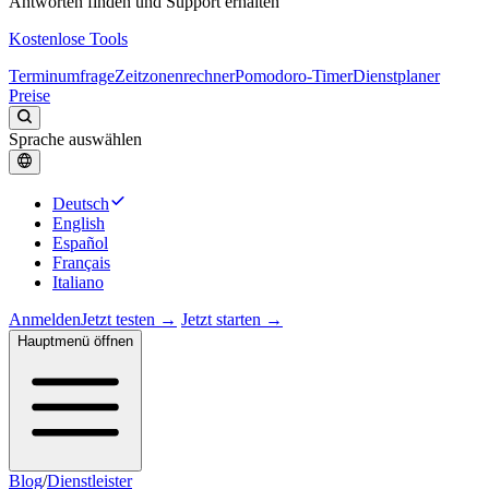
Antworten finden und Support erhalten
Kostenlose Tools
Terminumfrage
Zeitzonenrechner
Pomodoro-Timer
Dienstplaner
Preise
Sprache auswählen
Deutsch
English
Español
Français
Italiano
Anmelden
Jetzt testen →
Jetzt starten →
Hauptmenü öffnen
Blog
/
Dienstleister