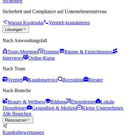
Sicherheit
Sicherheit und Compliance auf Unternehmensniveau
Warum Koalendar
Vertrieb kontaktieren
Lösungen
Nach Anwendungsfall
Team-Meetings
Termine
Räume & Einrichtungen
Interviews
Online-Kurse
Nach Team
Vertrieb
Kundenservice
Recruiting
Berater
Nach Branche
Beauty & Wellness
Bildung
Dienstleister
Lokale
Dienstleister
Gesundheit & Medizin
Kleine Unternehmen
Alle Branchen
Ressourcen
Kundenbewertungen