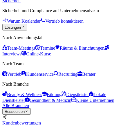
Sicherheit
Sicherheit und Compliance auf Unternehmensniveau
Warum Koalendar
Vertrieb kontaktieren
Lösungen
Nach Anwendungsfall
Team-Meetings
Termine
Räume & Einrichtungen
Interviews
Online-Kurse
Nach Team
Vertrieb
Kundenservice
Recruiting
Berater
Nach Branche
Beauty & Wellness
Bildung
Dienstleister
Lokale
Dienstleister
Gesundheit & Medizin
Kleine Unternehmen
Alle Branchen
Ressourcen
Kundenbewertungen