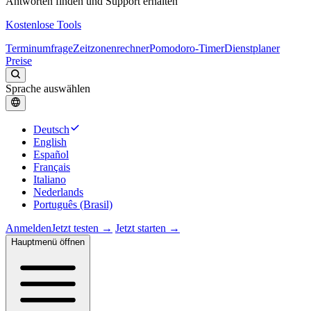
Antworten finden und Support erhalten
Kostenlose Tools
Terminumfrage
Zeitzonenrechner
Pomodoro-Timer
Dienstplaner
Preise
Sprache auswählen
Deutsch
English
Español
Français
Italiano
Nederlands
Português (Brasil)
Anmelden
Jetzt testen →
Jetzt starten →
Hauptmenü öffnen