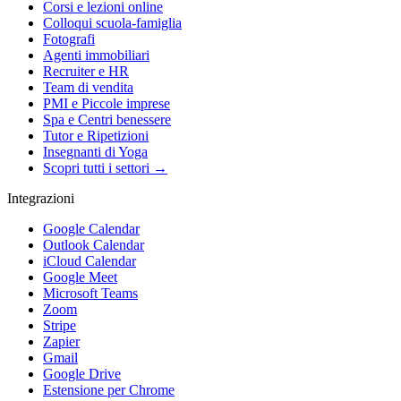
Corsi e lezioni online
Colloqui scuola-famiglia
Fotografi
Agenti immobiliari
Recruiter e HR
Team di vendita
PMI e Piccole imprese
Spa e Centri benessere
Tutor e Ripetizioni
Insegnanti di Yoga
Scopri tutti i settori →
Integrazioni
Google Calendar
Outlook Calendar
iCloud Calendar
Google Meet
Microsoft Teams
Zoom
Stripe
Zapier
Gmail
Google Drive
Estensione per Chrome