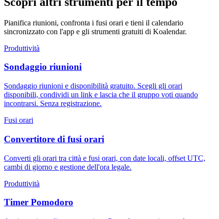
Scopri altri strumenti per il tempo
Pianifica riunioni, confronta i fusi orari e tieni il calendario
sincronizzato con l'app e gli strumenti gratuiti di Koalendar.
Produttività
Sondaggio riunioni
Sondaggio riunioni e disponibilità gratuito. Scegli gli orari
disponibili, condividi un link e lascia che il gruppo voti quando
incontrarsi. Senza registrazione.
Fusi orari
Convertitore di fusi orari
Converti gli orari tra città e fusi orari, con date locali, offset UTC,
cambi di giorno e gestione dell'ora legale.
Produttività
Timer Pomodoro