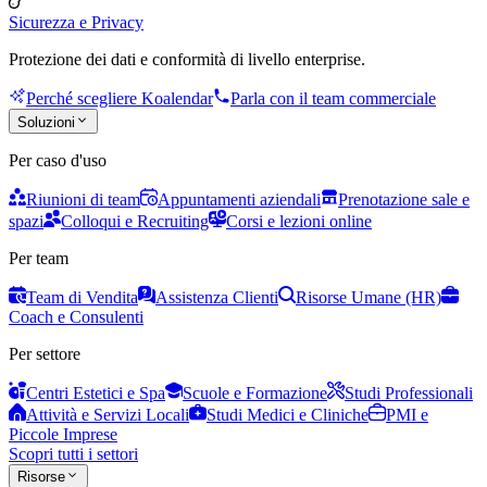
Sicurezza e Privacy
Protezione dei dati e conformità di livello enterprise.
Perché scegliere Koalendar
Parla con il team commerciale
Soluzioni
Per caso d'uso
Riunioni di team
Appuntamenti aziendali
Prenotazione sale e
spazi
Colloqui e Recruiting
Corsi e lezioni online
Per team
Team di Vendita
Assistenza Clienti
Risorse Umane (HR)
Coach e Consulenti
Per settore
Centri Estetici e Spa
Scuole e Formazione
Studi Professionali
Attività e Servizi Locali
Studi Medici e Cliniche
PMI e
Piccole Imprese
Scopri tutti i settori
Risorse