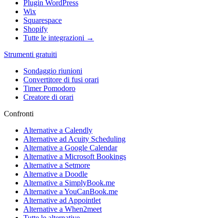
Plugin WordPress
Wix
Squarespace
Shopify
Tutte le integrazioni →
Strumenti gratuiti
Sondaggio riunioni
Convertitore di fusi orari
Timer Pomodoro
Creatore di orari
Confronti
Alternative a Calendly
Alternative ad Acuity Scheduling
Alternative a Google Calendar
Alternative a Microsoft Bookings
Alternative a Setmore
Alternative a Doodle
Alternative a SimplyBook.me
Alternative a YouCanBook.me
Alternative ad Appointlet
Alternative a When2meet
Tutte le alternative →