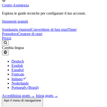
Centro Assistenza
Esplora le guide tecniche per configurare il tuo account.
Strumenti gratuiti
Sondaggio riunioni
Convertitore di fusi orari
Timer
Pomodoro
Creatore di orari
Prezzi
Cambia lingua
Deutsch
English
Español
Français
Italiano
Nederlands
Português (Brasil)
Accedi
Inizia gratis →
Inizia gratis →
Apri il menu di navigazione