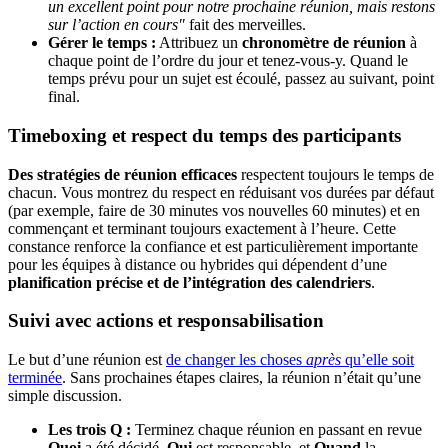
un excellent point pour notre prochaine réunion, mais restons
sur l’action en cours"
fait des merveilles.
Gérer le temps :
Attribuez un
chronomètre de réunion
à
chaque point de l’ordre du jour et tenez-vous-y. Quand le
temps prévu pour un sujet est écoulé, passez au suivant, point
final.
Timeboxing et respect du temps des participants
Des stratégies de réunion efficaces
respectent toujours le temps de
chacun. Vous montrez du respect en réduisant vos durées par défaut
(par exemple, faire de 30 minutes vos nouvelles 60 minutes) et en
commençant et terminant toujours exactement à l’heure. Cette
constance renforce la confiance et est particulièrement importante
pour les équipes à distance ou hybrides qui dépendent d’une
planification précise et de l’intégration des calendriers
.
Suivi avec actions et responsabilisation
Le but d’une réunion est
de changer les choses
après
qu’elle soit
terminée
. Sans prochaines étapes claires, la réunion n’était qu’une
simple discussion.
Les trois Q :
Terminez chaque réunion en passant en revue
Quoi
a été décidé,
Qui
est responsable, et
Quand
la