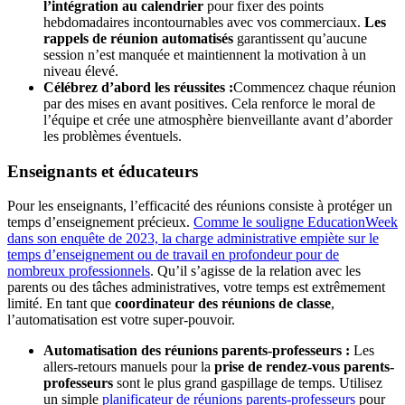
l’intégration au calendrier
pour fixer des points
hebdomadaires incontournables avec vos commerciaux.
Les
rappels de réunion automatisés
garantissent qu’aucune
session n’est manquée et maintiennent la motivation à un
niveau élevé.
Célébrez d’abord les réussites :
Commencez chaque réunion
par des mises en avant positives. Cela renforce le moral de
l’équipe et crée une atmosphère bienveillante avant d’aborder
les problèmes éventuels.
Enseignants et éducateurs
Pour les enseignants, l’efficacité des réunions consiste à protéger un
temps d’enseignement précieux.
Comme le souligne EducationWeek
dans son enquête de 2023, la charge administrative empiète sur le
temps d’enseignement ou de travail en profondeur pour de
nombreux professionnels
. Qu’il s’agisse de la relation avec les
parents ou des tâches administratives, votre temps est extrêmement
limité. En tant que
coordinateur des réunions de classe
,
l’automatisation est votre super‑pouvoir.
Automatisation des réunions parents-professeurs :
Les
allers-retours manuels pour la
prise de rendez-vous parents-
professeurs
sont le plus grand gaspillage de temps. Utilisez
un simple
planificateur de réunions parents-professeurs
pour