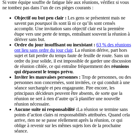
Si votre équipe souffre de fatigue liée aux réunions, vérifiez si vous
ne tombez pas dans l’un de ces pièges courants :
Objectif ou but peu clair :
Les gens se présentent mais ne
savent pas
pourquoi
ils sont là ni ce qu’ils sont censés
accomplir. Une invitation sans objectif clair est la première
étape vers une perte de temps, entraînant souvent la réunion à
dériver sans but.
Ordre du jour insuffisant ou inexistant :
63 % des réunions
ont lieu sans ordre du jour clair
. La réunion dérive, part hors
sujet et fait perdre du temps faute de feuille de route. Sans un
ordre du jour solide, il est impossible de garder une discussion
de réunion ciblée, ce qui entraîne fréquemment des
réunions
qui dépassent le temps prévu
.
Inviter les mauvaises personnes :
Trop de personnes, ou des
personnes non concernées, sont invitées, ce qui conduit à une
séance surchargée et peu engageante. Pire encore, les
principaux décideurs peuvent être absents, de sorte que la
réunion ne sert à rien d’autre qu’à planifier une nouvelle
réunion nécessaire.
Aucune suite ni responsabilité :
La réunion se termine sans
points d’action clairs ni responsabilités attribuées. Quand cela
arrive, rien ne se passe réellement après la réunion, ce qui
oblige à revenir sur les mêmes sujets lors de la prochaine
séance.