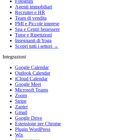
Fotografi
Agenti immobiliari
Recruiter e HR
Team di vendita
PMI e Piccole imprese
Spa e Centri benessere
Tutor e Ripetizioni
Insegnanti di Yoga
Scopri tutti i settori →
Integrazioni
Google Calendar
Outlook Calendar
iCloud Calendar
Google Meet
Microsoft Teams
Zoom
Stripe
Zapier
Gmail
Google Drive
Estensione per Chrome
Plugin WordPress
Wix