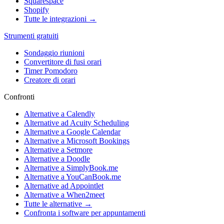
Squarespace
Shopify
Tutte le integrazioni →
Strumenti gratuiti
Sondaggio riunioni
Convertitore di fusi orari
Timer Pomodoro
Creatore di orari
Confronti
Alternative a Calendly
Alternative ad Acuity Scheduling
Alternative a Google Calendar
Alternative a Microsoft Bookings
Alternative a Setmore
Alternative a Doodle
Alternative a SimplyBook.me
Alternative a YouCanBook.me
Alternative ad Appointlet
Alternative a When2meet
Tutte le alternative →
Confronta i software per appuntamenti