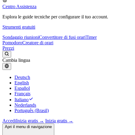
Centro Assistenza
Esplora le guide tecniche per configurare il tuo account.
Strumenti gratuiti
Sondaggio riunioni
Convertitore di fusi orari
Timer
Pomodoro
Creatore di orari
Prezzi
Cambia lingua
Deutsch
English
Español
Français
Italiano
Nederlands
Português (Brasil)
Accedi
Inizia gratis →
Inizia gratis →
Apri il menu di navigazione