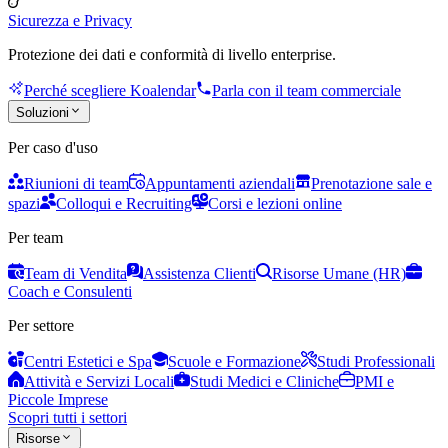
Sicurezza e Privacy
Protezione dei dati e conformità di livello enterprise.
Perché scegliere Koalendar
Parla con il team commerciale
Soluzioni
Per caso d'uso
Riunioni di team
Appuntamenti aziendali
Prenotazione sale e
spazi
Colloqui e Recruiting
Corsi e lezioni online
Per team
Team di Vendita
Assistenza Clienti
Risorse Umane (HR)
Coach e Consulenti
Per settore
Centri Estetici e Spa
Scuole e Formazione
Studi Professionali
Attività e Servizi Locali
Studi Medici e Cliniche
PMI e
Piccole Imprese
Scopri tutti i settori
Risorse