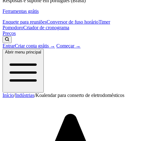
Respostas e suporte em português (Brasil)
Ferramentas grátis
Enquete para reuniões
Conversor de fuso horário
Timer
Pomodoro
Criador de cronograma
Preços
Entrar
Criar conta grátis →
Começar →
Abrir menu principal
Início
/
Indústrias
/
Koalendar para conserto de eletrodomésticos