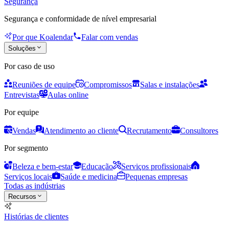
Segurança
Segurança e conformidade de nível empresarial
Por que Koalendar
Falar com vendas
Soluções
Por caso de uso
Reuniões de equipe
Compromissos
Salas e instalações
Entrevistas
Aulas online
Por equipe
Vendas
Atendimento ao cliente
Recrutamento
Consultores
Por segmento
Beleza e bem-estar
Educação
Serviços profissionais
Serviços locais
Saúde e medicina
Pequenas empresas
Todas as indústrias
Recursos
Histórias de clientes