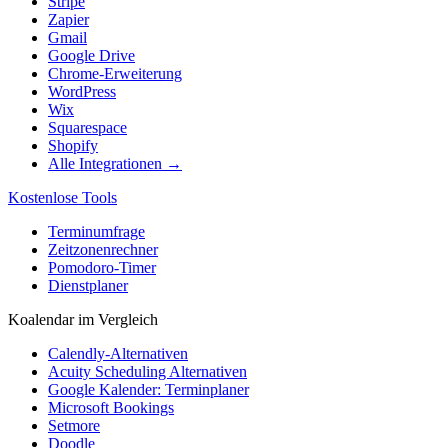
Stripe
Zapier
Gmail
Google Drive
Chrome-Erweiterung
WordPress
Wix
Squarespace
Shopify
Alle Integrationen →
Kostenlose Tools
Terminumfrage
Zeitzonenrechner
Pomodoro-Timer
Dienstplaner
Koalendar im Vergleich
Calendly-Alternativen
Acuity Scheduling Alternativen
Google Kalender: Terminplaner
Microsoft Bookings
Setmore
Doodle