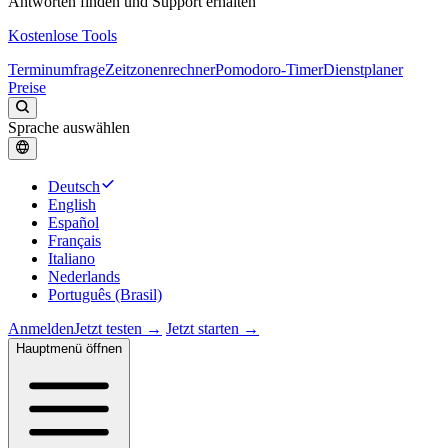
Antworten finden und Support erhalten
Kostenlose Tools
Terminumfrage
Zeitzonenrechner
Pomodoro-Timer
Dienstplaner
Preise
Sprache auswählen
Deutsch
English
Español
Français
Italiano
Nederlands
Português (Brasil)
Anmelden
Jetzt testen →
Jetzt starten →
Hauptmenü öffnen