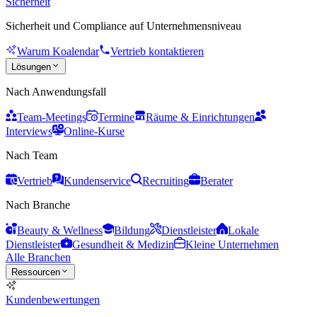
Sicherheit
Sicherheit und Compliance auf Unternehmensniveau
Warum Koalendar
Vertrieb kontaktieren
Lösungen
Nach Anwendungsfall
Team-Meetings
Termine
Räume & Einrichtungen
Interviews
Online-Kurse
Nach Team
Vertrieb
Kundenservice
Recruiting
Berater
Nach Branche
Beauty & Wellness
Bildung
Dienstleister
Lokale
Dienstleister
Gesundheit & Medizin
Kleine Unternehmen
Alle Branchen
Ressourcen
Kundenbewertungen