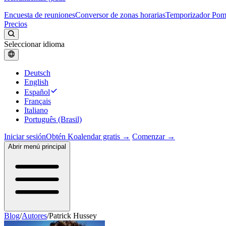
Encuesta de reuniones
Conversor de zonas horarias
Temporizador Po
Precios
Seleccionar idioma
Deutsch
English
Español
Français
Italiano
Português (Brasil)
Iniciar sesión
Obtén Koalendar gratis →
Comenzar →
Abrir menú principal
Blog
/
Autores
/
Patrick Hussey