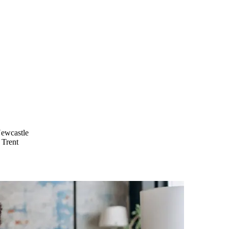
Newcastle
 Trent