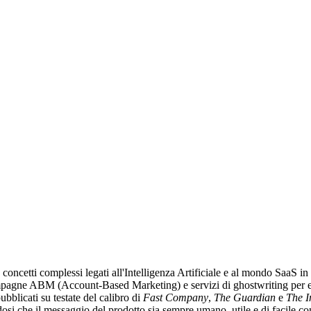
oncetti complessi legati all'Intelligenza Artificiale e al mondo SaaS in 
 campagne ABM (Account-Based Marketing) e servizi di ghostwriting per e
blicati su testate del calibro di
Fast Company
,
The Guardian
e
The I
dosi che il messaggio del prodotto sia sempre umano, utile e di facile c