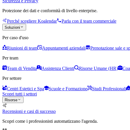
Sicurezza e Privacy
Protezione dei dati e conformità di livello enterprise.
Perché scegliere Koalendar
Parla con il team commerciale
Soluzioni
Per caso d'uso
Riunioni di team
Appuntamenti aziendali
Prenotazione sale e s
Per team
Team di Vendita
Assistenza Clienti
Risorse Umane (HR)
Coa
Per settore
Centri Estetici e Spa
Scuole e Formazione
Studi Professionali
Scopri tutti i settori
Risorse
Recensioni e casi di successo
Scopri come i professionisti automatizzano l'agenda.