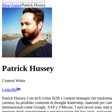
Blog
/
Autori
/
Patrick Hussey
Patrick Hussey
Content Writer
LinkedIn
Patrick Hussey è un tech writer B2B e content strategist che trasforma c
carriera, ha prodotto contenuti di thought leadership, materiali per
internazionali come Google, SAP e VMware. I suoi lavori sono stati pub
gestione degli appuntamenti e organizzazione dei fusi orari, assicuran