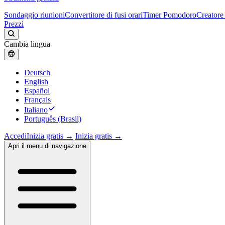
Sondaggio riunioni
Convertitore di fusi orari
Timer Pomodoro
Creatore 
Prezzi
Cambia lingua
Deutsch
English
Español
Français
Italiano
Português (Brasil)
Accedi
Inizia gratis →
Inizia gratis →
Apri il menu di navigazione