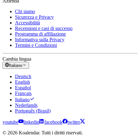
Azienda
Chi siamo
Sicurezza e Privacy
Accessibilità
Recensioni e casi di successo
Programma di affiliazione
Informativa sulla Privacy
Termini e Condizioni
Cambia lingua
Italiano
Deutsch
English
Español
Français
Italiano
Nederlands
Português (Brasil)
youtube
linkedin
facebook
twitter
© 2026 Koalendar. Tutti i diritti riservati.