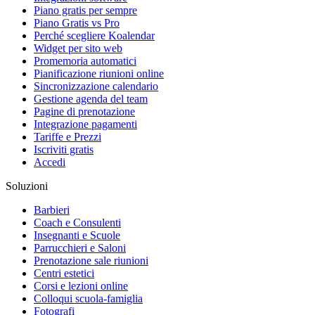
Piano gratis per sempre
Piano Gratis vs Pro
Perché scegliere Koalendar
Widget per sito web
Promemoria automatici
Pianificazione riunioni online
Sincronizzazione calendario
Gestione agenda del team
Pagine di prenotazione
Integrazione pagamenti
Tariffe e Prezzi
Iscriviti gratis
Accedi
Soluzioni
Barbieri
Coach e Consulenti
Insegnanti e Scuole
Parrucchieri e Saloni
Prenotazione sale riunioni
Centri estetici
Corsi e lezioni online
Colloqui scuola-famiglia
Fotografi