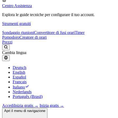
Centro Assistenza
Esplora le guide tecniche per configurare il tuo account.
Strumenti gratuiti
Sondaggio riunioni
Convertitore di fusi orari
Timer
Pomodoro
Creatore di orari
Prezzi
Cambia lingua
Deutsch
English
Español
Français
Italiano
Nederlands
Português (Brasil)
Accedi
Inizia gratis →
Inizia gratis →
Apri il menu di navigazione