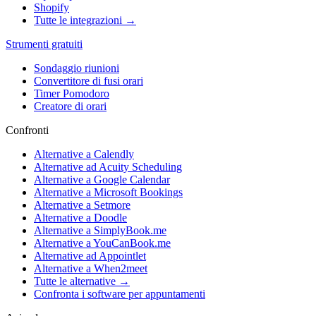
Shopify
Tutte le integrazioni →
Strumenti gratuiti
Sondaggio riunioni
Convertitore di fusi orari
Timer Pomodoro
Creatore di orari
Confronti
Alternative a Calendly
Alternative ad Acuity Scheduling
Alternative a Google Calendar
Alternative a Microsoft Bookings
Alternative a Setmore
Alternative a Doodle
Alternative a SimplyBook.me
Alternative a YouCanBook.me
Alternative ad Appointlet
Alternative a When2meet
Tutte le alternative →
Confronta i software per appuntamenti