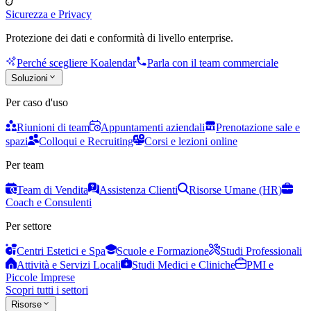
Sicurezza e Privacy
Protezione dei dati e conformità di livello enterprise.
Perché scegliere Koalendar
Parla con il team commerciale
Soluzioni
Per caso d'uso
Riunioni di team
Appuntamenti aziendali
Prenotazione sale e
spazi
Colloqui e Recruiting
Corsi e lezioni online
Per team
Team di Vendita
Assistenza Clienti
Risorse Umane (HR)
Coach e Consulenti
Per settore
Centri Estetici e Spa
Scuole e Formazione
Studi Professionali
Attività e Servizi Locali
Studi Medici e Cliniche
PMI e
Piccole Imprese
Scopri tutti i settori
Risorse