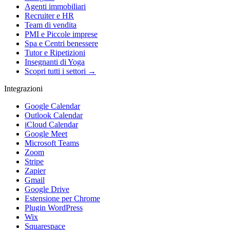
Agenti immobiliari
Recruiter e HR
Team di vendita
PMI e Piccole imprese
Spa e Centri benessere
Tutor e Ripetizioni
Insegnanti di Yoga
Scopri tutti i settori →
Integrazioni
Google Calendar
Outlook Calendar
iCloud Calendar
Google Meet
Microsoft Teams
Zoom
Stripe
Zapier
Gmail
Google Drive
Estensione per Chrome
Plugin WordPress
Wix
Squarespace