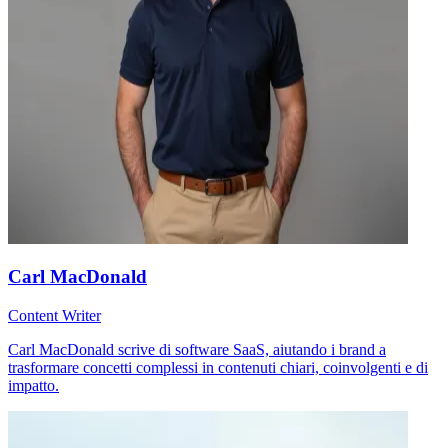
Carl MacDonald
Content Writer
Carl MacDonald scrive di software SaaS, aiutando i brand a
trasformare concetti complessi in contenuti chiari, coinvolgenti e di
impatto.