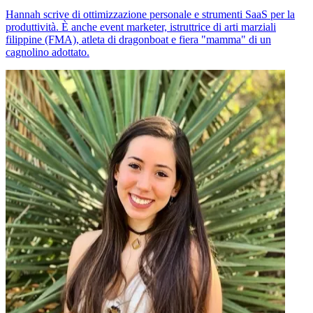
Hannah scrive di ottimizzazione personale e strumenti SaaS per la
produttività. È anche event marketer, istruttrice di arti marziali
filippine (FMA), atleta di dragonboat e fiera "mamma" di un
cagnolino adottato.