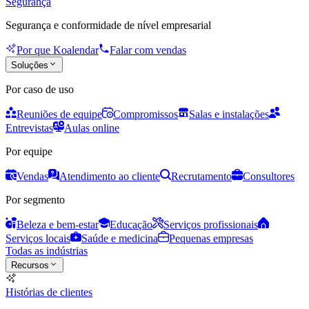
Segurança
Segurança e conformidade de nível empresarial
Por que Koalendar
Falar com vendas
Soluções
Por caso de uso
Reuniões de equipe
Compromissos
Salas e instalações
Entrevistas
Aulas online
Por equipe
Vendas
Atendimento ao cliente
Recrutamento
Consultores
Por segmento
Beleza e bem-estar
Educação
Serviços profissionais
Serviços locais
Saúde e medicina
Pequenas empresas
Todas as indústrias
Recursos
Histórias de clientes