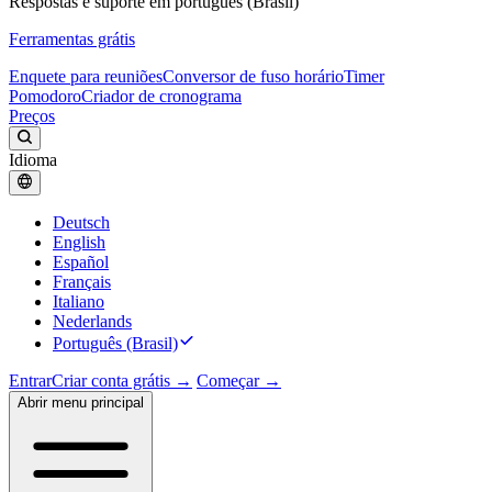
Respostas e suporte em português (Brasil)
Ferramentas grátis
Enquete para reuniões
Conversor de fuso horário
Timer
Pomodoro
Criador de cronograma
Preços
Idioma
Deutsch
English
Español
Français
Italiano
Nederlands
Português (Brasil)
Entrar
Criar conta grátis →
Começar →
Abrir menu principal