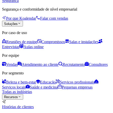
Segurança
Segurança e conformidade de nível empresarial
Por que Koalendar
Falar com vendas
Soluções
Por caso de uso
Reuniões de equipe
Compromissos
Salas e instalações
Entrevistas
Aulas online
Por equipe
Vendas
Atendimento ao cliente
Recrutamento
Consultores
Por segmento
Beleza e bem-estar
Educação
Serviços profissionais
Serviços locais
Saúde e medicina
Pequenas empresas
Todas as indústrias
Recursos
Histórias de clientes