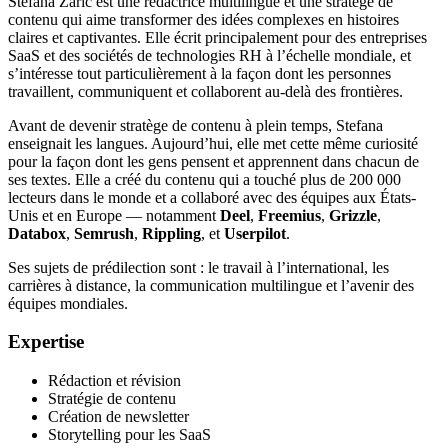
Stefana Zarić est une rédactrice multilingue et une stratège de
contenu qui aime transformer des idées complexes en histoires
claires et captivantes. Elle écrit principalement pour des entreprises
SaaS et des sociétés de technologies RH à l’échelle mondiale, et
s’intéresse tout particulièrement à la façon dont les personnes
travaillent, communiquent et collaborent au-delà des frontières.
Avant de devenir stratège de contenu à plein temps, Stefana
enseignait les langues. Aujourd’hui, elle met cette même curiosité
pour la façon dont les gens pensent et apprennent dans chacun de
ses textes. Elle a créé du contenu qui a touché plus de 200 000
lecteurs dans le monde et a collaboré avec des équipes aux États-
Unis et en Europe — notamment
Deel
,
Freemius
,
Grizzle
,
Databox
,
Semrush
,
Rippling
, et
Userpilot
.
Ses sujets de prédilection sont : le travail à l’international, les
carrières à distance, la communication multilingue et l’avenir des
équipes mondiales.
Expertise
Rédaction et révision
Stratégie de contenu
Création de newsletter
Storytelling pour les SaaS