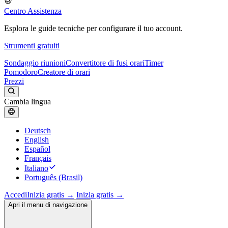
Centro Assistenza
Esplora le guide tecniche per configurare il tuo account.
Strumenti gratuiti
Sondaggio riunioni
Convertitore di fusi orari
Timer
Pomodoro
Creatore di orari
Prezzi
Cambia lingua
Deutsch
English
Español
Français
Italiano
Português (Brasil)
Accedi
Inizia gratis →
Inizia gratis →
Apri il menu di navigazione