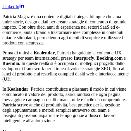
LinkedIn
Patricia Magaz è una content e digital strategist bilingue che ama
unire storie, design e dati per creare strategie di contenuto di grande
impatto. Con oltre dieci anni di esperienza nei settori SaaS ed e-
commerce, aiuta i brand a trasformare idee complesse in contenuti
chiari e stimolanti, permettendo agli utenti di scoprire e utilizzare i
prodotti con sicurezza.
Prima di unirsi a
Koalendar
, Patricia ha guidato la content e UX
strategy per team internazionali presso
Interprefy
,
Booking.com
e
Buendía
. In queste realtà si è occupata di molteplici progetti: dallo
sviluppo di framework per il tone-of-voice e strategie SEO, fino ai
lanci di prodotto e ai restyling completi di siti web e interfacce utente
(UI).
In
Koalendar
, Patricia contribuisce a plasmare il modo in cui viene
comunicato il valore del prodotto, assicurandosi che ogni pagina,
messaggio e campagna risulti umana, utile e facile da comprendere.
Patricia scrive anche di produttività, best practice per la gestione
degli appuntamenti e metodi semplici attraverso cui team e
insegnanti possono risparmiare tempo grazie a flussi di lavoro
intelligenti e all'automazione.