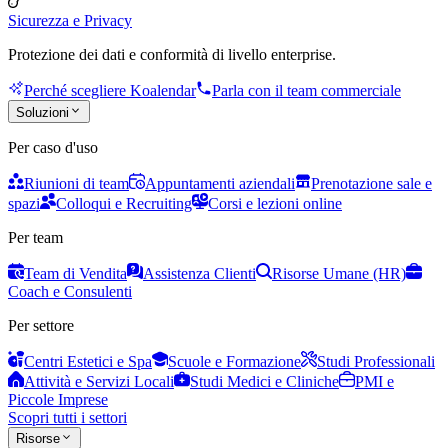
Sicurezza e Privacy
Protezione dei dati e conformità di livello enterprise.
Perché scegliere Koalendar
Parla con il team commerciale
Soluzioni
Per caso d'uso
Riunioni di team
Appuntamenti aziendali
Prenotazione sale e
spazi
Colloqui e Recruiting
Corsi e lezioni online
Per team
Team di Vendita
Assistenza Clienti
Risorse Umane (HR)
Coach e Consulenti
Per settore
Centri Estetici e Spa
Scuole e Formazione
Studi Professionali
Attività e Servizi Locali
Studi Medici e Cliniche
PMI e
Piccole Imprese
Scopri tutti i settori
Risorse