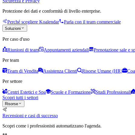
Sicurezza e Privacy
Protezione dei dati e conformità di livello enterprise.
Perché scegliere Koalendar
Parla con il team commerciale
Soluzioni
Per caso d'uso
Riunioni di team
Appuntamenti aziendali
Prenotazione sale e s
Per team
Team di Vendita
Assistenza Clienti
Risorse Umane (HR)
Coa
Per settore
Centri Estetici e Spa
Scuole e Formazione
Studi Professionali
Scopri tutti i settori
Risorse
Recensioni e casi di successo
Scopri come i professionisti automatizzano l'agenda.