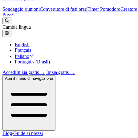
Sondaggio riunioni
Convertitore di fusi orari
Timer Pomodoro
Creatore 
Prezzi
Cambia lingua
English
Français
Italiano
Português (Brasil)
Accedi
Inizia gratis →
Inizia gratis →
Apri il menu di navigazione
Blog
/
Guide ai prezzi