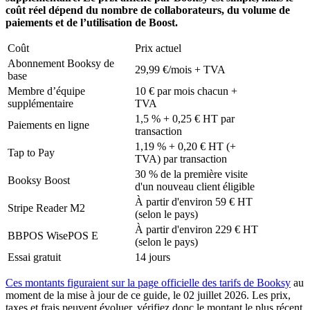
coût réel dépend du nombre de collaborateurs, du volume de
paiements et de l’utilisation de Boost.
Coût
Prix actuel
Abonnement Booksy de
29,99 €/mois + TVA
base
Membre d’équipe
10 € par mois chacun +
supplémentaire
TVA
1,5 % + 0,25 € HT par
Paiements en ligne
transaction
1,19 % + 0,20 € HT (+
Tap to Pay
TVA) par transaction
30 % de la première visite
Booksy Boost
d'un nouveau client éligible
À partir d'environ 59 € HT
Stripe Reader M2
(selon le pays)
À partir d'environ 229 € HT
BBPOS WisePOS E
(selon le pays)
Essai gratuit
14 jours
Ces montants figuraient sur la page officielle des tarifs de Booksy
au
moment de la mise à jour de ce guide, le 02 juillet 2026. Les prix,
taxes et frais peuvent évoluer, vérifiez donc le montant le plus récent