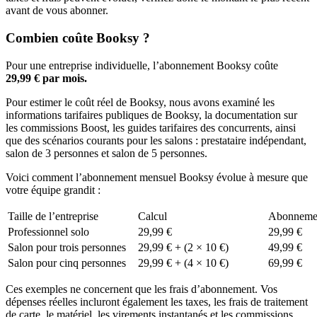
avant de vous abonner.
Combien coûte Booksy ?
Pour une entreprise individuelle, l’abonnement Booksy coûte
29,99 € par mois.
Pour estimer le coût réel de Booksy, nous avons examiné les
informations tarifaires publiques de Booksy, la documentation sur
les commissions Boost, les guides tarifaires des concurrents, ainsi
que des scénarios courants pour les salons : prestataire indépendant,
salon de 3 personnes et salon de 5 personnes.
Voici comment l’abonnement mensuel Booksy évolue à mesure que
votre équipe grandit :
Taille de l’entreprise
Calcul
Abonnemen
Professionnel solo
29,99 €
29,99 €
Salon pour trois personnes
29,99 € + (2 × 10 €)
49,99 €
Salon pour cinq personnes
29,99 € + (4 × 10 €)
69,99 €
Ces exemples ne concernent que les frais d’abonnement. Vos
dépenses réelles incluront également les taxes, les frais de traitement
de carte, le matériel, les virements instantanés et les commissions