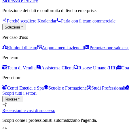
Sicurezza e Privacy
Protezione dei dati e conformità di livello enterprise.
Perché scegliere Koalendar
Parla con il team commerciale
Soluzioni
Per caso d'uso
Riunioni di team
Appuntamenti aziendali
Prenotazione sale e s
Per team
Team di Vendita
Assistenza Clienti
Risorse Umane (HR)
Coa
Per settore
Centri Estetici e Spa
Scuole e Formazione
Studi Professionali
Scopri tutti i settori
Risorse
Recensioni e casi di successo
Scopri come i professionisti automatizzano l'agenda.