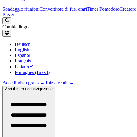
Sondaggio riunioni
Convertitore di fusi orari
Timer Pomodoro
Creatore 
Prezzi
Cambia lingua
Deutsch
English
Español
Français
Italiano
Português (Brasil)
Accedi
Inizia gratis →
Inizia gratis →
Apri il menu di navigazione