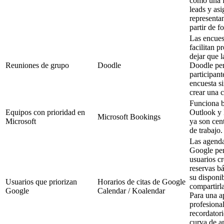
como una f
leads y asi
representa
partir de f
Las encues
facilitan p
dejar que l
Reuniones de grupo
Doodle
Doodle per
participant
encuesta s
crear una 
Funciona 
Equipos con prioridad en
Outlook y
Microsoft Bookings
Microsoft
ya son cent
de trabajo.
Las agenda
Google per
usuarios c
reservas bá
su disponib
Usuarios que priorizan
Horarios de citas de Google
compartirla
Google
Calendar / Koalendar
Para una a
profesiona
recordator
curva de a