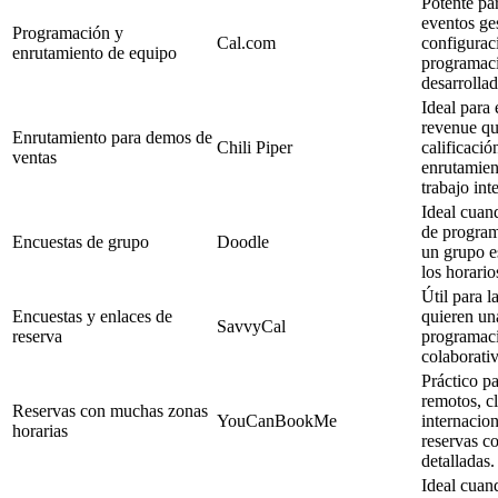
Potente pa
eventos ge
Programación y
Cal.com
configurac
enrutamiento de equipo
programaci
desarrollad
Ideal para
revenue qu
Enrutamiento para demos de
Chili Piper
calificació
ventas
enrutamien
trabajo in
Ideal cuan
de program
Encuestas de grupo
Doodle
un grupo e
los horario
Útil para l
Encuestas y enlaces de
quieren un
SavvyCal
reserva
programac
colaborativ
Práctico p
remotos, cl
Reservas con muchas zonas
YouCanBookMe
internacio
horarias
reservas co
detalladas.
Ideal cuan