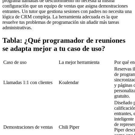
programa llamadas de descubrimiento no necesita la misma
configuración que un equipo de ventas que asigna demostraciones
entrantes. Un tutor que gestiona sesiones con padres no necesita una
lógica de CRM compleja. La herramienta adecuada es la que
resuelve tus problemas de programación sin añadir más tareas
administrativas.
Tabla: ¿Qué programador de reuniones
se adapta mejor a tu caso de uso?
Caso de uso
La mejor herramienta
Por qué en
Reservas il
de program
sincroniza
Llamadas 1:1 con clientes
Koalendar
y páginas 
personaliza
gratuito.
Diseñado p
calificació
entrantes, 
inteligente
de represen
Demostraciones de ventas
Chili Piper
Piper desc