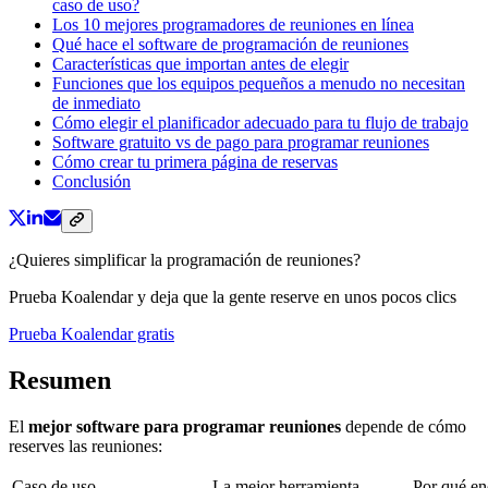
caso de uso?
Los 10 mejores programadores de reuniones en línea
Qué hace el software de programación de reuniones
Características que importan antes de elegir
Funciones que los equipos pequeños a menudo no necesitan
de inmediato
Cómo elegir el planificador adecuado para tu flujo de trabajo
Software gratuito vs de pago para programar reuniones
Cómo crear tu primera página de reservas
Conclusión
¿Quieres simplificar la programación de reuniones?
Prueba Koalendar y deja que la gente reserve en unos pocos clics
Prueba Koalendar gratis
Resumen
El
mejor software para programar reuniones
depende de cómo
reserves las reuniones:
Caso de uso
La mejor herramienta
Por qué en