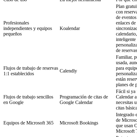
Plan gratu
con reserva
de eventos 
Profesionales
enlaces de
independientes y equipos
Koalendar
sincroniza
pequeños
calendario
inteligente
personaliz
de reservas
Familiar, 
usada, aun
Flujos de trabajo de reservas
para equip
Calendly
1:1 establecidos
personaliz
están reser
planes de 
Fácil si y
Flujos de trabajo sencillos
Programación de citas de
Calendar a 
en Google
Google Calendar
necesitas 
citas básic
Integrado 
de Microso
Equipos de Microsoft 365
Microsoft Bookings
que usan O
Microsoft 