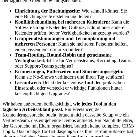
der täglichen Arbeit am wichtigsten sind:
Einrichtung der Buchungsseite:
Wie schnell können Sie
eine Buchungsseite erstellen und teilen?
Konfliktbehandlung bei mehreren Kalendern:
Kann die
Software Google Kalender, Outlook, iCloud oder andere
Kalender prüfen, bevor Verfügbarkeiten angezeigt werden?
Gruppenabstimmungen und Terminplanung mit
mehreren Personen:
Kann sie mehreren Personen helfen,
einen passenden Termin zu finden?
Team-Routing, Round-Robin und gemeinsame
Verfügbarkeit:
Ist sie für Vertriebsteams, Recruiting-Teams
oder Support-Teams geeignet?
Erinnerungen, Pufferzeiten und Stornierungsregeln:
Kann sie No‑Shows verhindern und Ihren Tag schützen?
Gesamtwert:
Deckt der kostenlose Tarif den praktischen
Einsatz ab, oder versteckt er wichtige Funktionen hinter
kostenpflichtigen Upgrades?
Wir haben außerdem berücksichtigt,
wie jedes Tool in den
täglichen Arbeitsablauf passt.
Ein Freelancer, der
Kennenlerngespräche bucht, braucht nicht dasselbe Setup wie ein
Vertriebsteam, das eingehende Demos anbietet. Ein Nachhilfelehrer,
der Gespräche mit Eltern organisiert, braucht keine komplexe CRM-
Logik. Das richtige Tool ist dasjenige, das Ihre Terminprobleme löst,
ohne zusätzlichen Verwaltungsaufwand zu verursachen.