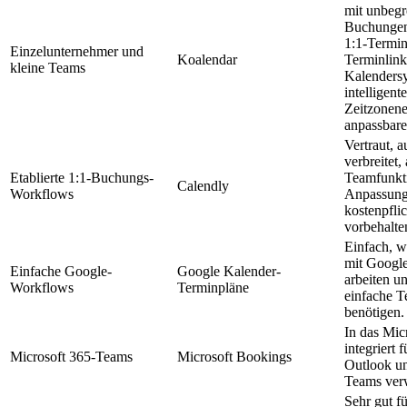
mit unbegr
Buchungen
1:1-Termin
Einzelunternehmer und
Koalendar
Terminlink
kleine Teams
Kalendersy
intelligente
Zeitzonen
anpassbare
Vertraut, a
verbreitet
Etablierte 1:1-Buchungs-
Teamfunkti
Calendly
Workflows
Anpassung
kostenpfli
vorbehalte
Einfach, w
mit Googl
Einfache Google-
Google Kalender-
arbeiten u
Workflows
Terminpläne
einfache 
benötigen.
In das Mic
integriert 
Microsoft 365-Teams
Microsoft Bookings
Outlook u
Teams ver
Sehr gut f