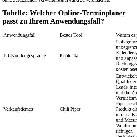
Tabelle: Welcher Online-Terminplaner
passt zu Ihrem Anwendungsfall?
Anwendungsfall
Bestes Tool
Warum es 
Unbegrenz
unbegrenzt
Kalenders
1:1-Kundengespräche
Koalendar
und anpas
Buchungss
kostenlosen
Entwickelt
Qualifizie
Leads, int
und die Z
Vertriebsmi
Piper besch
Verkaufsdemos
Chili Piper
Produkt al
um Leads z
und Meeti
Webformul
richtigen
Vertriebsmi