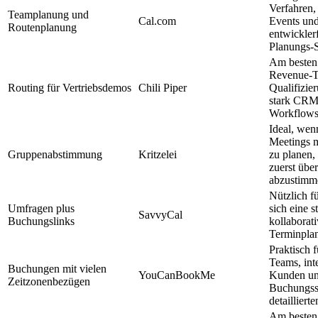
Verfahren,
Teamplanung und
Cal.com
Events un
Routenplanung
entwickler
Planungs-S
Am besten 
Revenue-T
Routing für Vertriebsdemos
Chili Piper
Qualifizie
stark CRM-
Workflows
Ideal, wenn
Meetings m
Gruppenabstimmung
Kritzelei
zu planen, 
zuerst übe
abzustimm
Nützlich f
Umfragen plus
sich eine s
SavvyCal
Buchungslinks
kollaborat
Terminpla
Praktisch 
Teams, int
Buchungen mit vielen
YouCanBookMe
Kunden u
Zeitzonenbezügen
Buchungsse
detailliert
Am besten