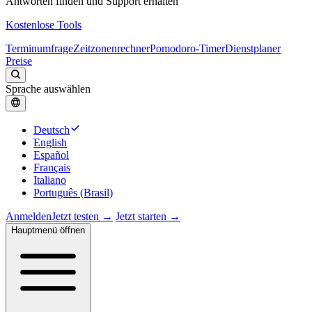
Antworten finden und Support erhalten
Kostenlose Tools
Terminumfrage
Zeitzonenrechner
Pomodoro-Timer
Dienstplaner
Preise
Sprache auswählen
Deutsch
English
Español
Français
Italiano
Português (Brasil)
Anmelden
Jetzt testen →
Jetzt starten →
Hauptmenü öffnen