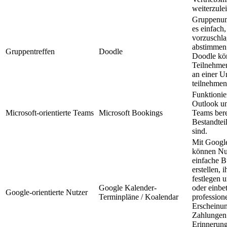
weiterzulei
Gruppenu
es einfach
vorzuschl
abstimmen 
Gruppentreffen
Doodle
Doodle kö
Teilnehme
an einer U
teilnehmen
Funktionie
Outlook u
Microsoft-orientierte Teams
Microsoft Bookings
Teams berei
Bestandtei
sind.
Mit Googl
können Nut
einfache B
erstellen, 
festlegen u
Google Kalender-
oder einbet
Google-orientierte Nutzer
Terminpläne / Koalendar
professione
Erscheinun
Zahlungen
Erinnerun