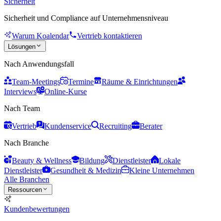
Sicherheit
Sicherheit und Compliance auf Unternehmensniveau
Warum Koalendar
Vertrieb kontaktieren
Lösungen
Nach Anwendungsfall
Team-Meetings
Termine
Räume & Einrichtungen
Interviews
Online-Kurse
Nach Team
Vertrieb
Kundenservice
Recruiting
Berater
Nach Branche
Beauty & Wellness
Bildung
Dienstleister
Lokale
Dienstleister
Gesundheit & Medizin
Kleine Unternehmen
Alle Branchen
Ressourcen
Kundenbewertungen