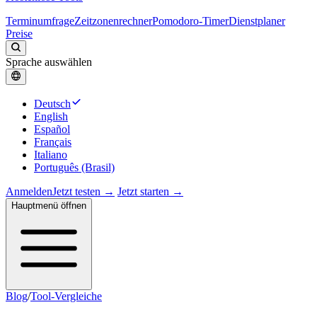
Terminumfrage
Zeitzonenrechner
Pomodoro-Timer
Dienstplaner
Preise
Sprache auswählen
Deutsch
English
Español
Français
Italiano
Português (Brasil)
Anmelden
Jetzt testen →
Jetzt starten →
Hauptmenü öffnen
Blog
/
Tool-Vergleiche