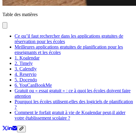
Table des matières
Ce qu’il faut rechercher dans les applications gratuites de
réservation pour les écoles
Meilleures applications gratuites de planification pour les
enseignants et les écoles
1. Koalendar
2. Timely
3. Calendly
4. Reservio
5. Docendo
6. YouCanBookMe
Gratuit ou « essai gratuit » : ce à quoi les écoles doivent faire
attention
Pourquoi les écoles utilisent-elles des logiciels de planification
?
Comment le forfait gratuit à vie de Koalendar peut-il aider
votre établissement scolaire ?