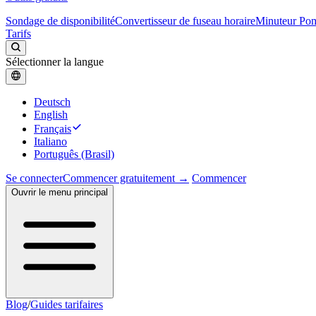
Sondage de disponibilité
Convertisseur de fuseau horaire
Minuteur Po
Tarifs
Sélectionner la langue
Deutsch
English
Français
Italiano
Português (Brasil)
Se connecter
Commencer gratuitement →
Commencer
Ouvrir le menu principal
Blog
/
Guides tarifaires