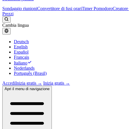
Sondaggio riunioni
Convertitore di fusi orari
Timer Pomodoro
Creatore 
Prezzi
Cambia lingua
Deutsch
English
Español
Français
Italiano
Nederlands
Português (Brasil)
Accedi
Inizia gratis →
Inizia gratis →
Apri il menu di navigazione