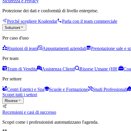
Sicurezza e Privacy
Protezione dei dati e conformità di livello enterprise.
Perché scegliere Koalendar
Parla con il team commerciale
Soluzioni
Per caso d'uso
Riunioni di team
Appuntamenti aziendali
Prenotazione sale e s
Per team
Team di Vendita
Assistenza Clienti
Risorse Umane (HR)
Coa
Per settore
Centri Estetici e Spa
Scuole e Formazione
Studi Professionali
Scopri tutti i settori
Risorse
Recensioni e casi di successo
Scopri come i professionisti automatizzano l'agenda.