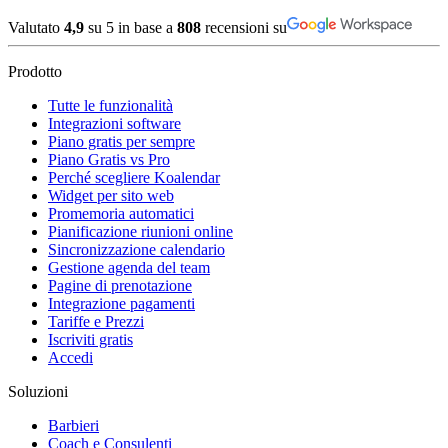
Valutato
4,9
su 5 in base a
808
recensioni su
Prodotto
Tutte le funzionalità
Integrazioni software
Piano gratis per sempre
Piano Gratis vs Pro
Perché scegliere Koalendar
Widget per sito web
Promemoria automatici
Pianificazione riunioni online
Sincronizzazione calendario
Gestione agenda del team
Pagine di prenotazione
Integrazione pagamenti
Tariffe e Prezzi
Iscriviti gratis
Accedi
Soluzioni
Barbieri
Coach e Consulenti