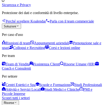
Sicurezza e Privacy
Protezione dei dati e conformità di livello enterprise.
Perché scegliere Koalendar
Parla con il team commerciale
Soluzioni
Per caso d'uso
Riunioni di team
Appuntamenti aziendali
Prenotazione sale e
spazi
Colloqui e Recruiting
Corsi e lezioni online
Per team
Team di Vendita
Assistenza Clienti
Risorse Umane (HR)
Coach e Consulenti
Per settore
Centri Estetici e Spa
Scuole e Formazione
Studi Professionali
Attività e Servizi Locali
Studi Medici e Cliniche
PMI e
Piccole Imprese
Scopri tutti i settori
Risorse