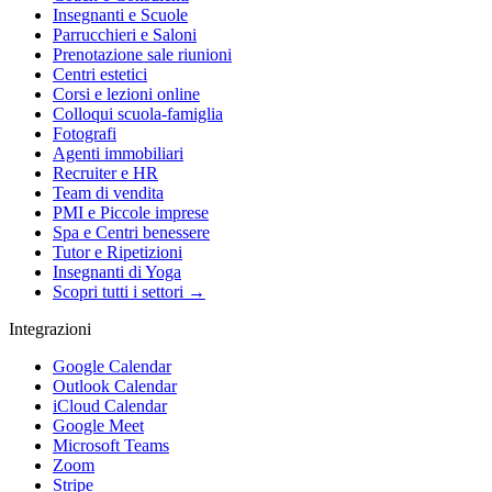
Insegnanti e Scuole
Parrucchieri e Saloni
Prenotazione sale riunioni
Centri estetici
Corsi e lezioni online
Colloqui scuola-famiglia
Fotografi
Agenti immobiliari
Recruiter e HR
Team di vendita
PMI e Piccole imprese
Spa e Centri benessere
Tutor e Ripetizioni
Insegnanti di Yoga
Scopri tutti i settori →
Integrazioni
Google Calendar
Outlook Calendar
iCloud Calendar
Google Meet
Microsoft Teams
Zoom
Stripe