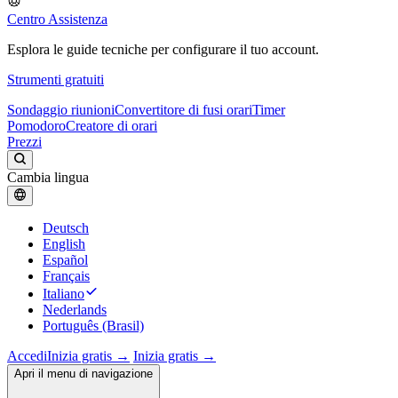
Centro Assistenza
Esplora le guide tecniche per configurare il tuo account.
Strumenti gratuiti
Sondaggio riunioni
Convertitore di fusi orari
Timer
Pomodoro
Creatore di orari
Prezzi
Cambia lingua
Deutsch
English
Español
Français
Italiano
Nederlands
Português (Brasil)
Accedi
Inizia gratis →
Inizia gratis →
Apri il menu di navigazione