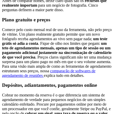
Antes de comparar nomes, deixe claro quais são os
recursos que
realmente importam
para um negócio de fotografia. Cinco
perguntas definem a maior parte disso.
Plano gratuito e preços
Comece pelo custo mensal real de uso da ferramenta, não pelo preço
de vitrine. Um plano realmente gratuito permite que um novo
fotógrafo receba agendamentos ao vivo sem pagar nada;
um teste
grátis só adia a conta
. Fique de olho nos limites que pegam:
um
teto de agendamentos mensais, apenas um tipo de sessão ou um
pagamento adicional justamente na sincronização de calendário
de que você precisa
. Preços claros significam não ter uma mudança
surpresa para um plano pago no mês em que o seu volume aumenta.
Para uma visão mais ampla de como as ferramentas de agendamento
estruturam seus preços, nossa
comparação de softwares de
agendamento de reuniões
explica tudo em detalhes.
Depósitos, adiantamentos, pagamentos online
Cobrar no momento da reserva é o que diferencia um sistema de
agendamento de verdade para pequenos negócios de um simples
calendário enfeitado. Procure por pagamentos online por meio de
um processador em que você confie, geralmente Stripe ou PayPal, e
pela opção de
cobrar um sinal, uma taxa de reserva ou o valor