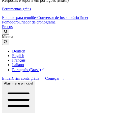
Respostas e suporte em português (Brasil)
Ferramentas grátis
Enquete para reuniões
Conversor de fuso horário
Timer
Pomodoro
Criador de cronograma
Preços
Idioma
Deutsch
English
Français
Italiano
Português (Brasil)
Entrar
Criar conta grátis →
Começar →
Abrir menu principal