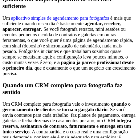
suficiente
Um
aplicativo simples de agendamento para fotógrafos
é mais que
suficiente quando o seu dia é basicamente
agendar, receber,
aparecer, entregar
. Se você fotografa retratos, mini sessões ou
eventos pequenos e cuida de contratos e galerias em outras
ferramentas, o que você quer é uma página de agendamento rápida,
com sinal (depósito) e sincronização de calendário, nada mais
pesado. Fotógrafos iniciantes e que trabalham sozinhos quase
sempre se encaixam aqui: a configuração leva poucos minutos, o
custo muitas vezes é zero, e
a página já parece profissional desde
o primeiro dia
, que é exatamente o que um negócio em crescimento
precisa.
Quando um CRM completo para fotografia faz
sentido
Um CRM completo para fotografia vale o investimento
quando o
gerenciamento de clientes se torna o gargalo diário
. Se você
envia contratos para cada trabalho, faz planos de pagamento, entrega
galerias e fecha dezenas de casamentos por ano, um CRM
integra
reserva, assinatura de contrato, faturamento e entrega em um
único serviço
. A contrapartida é o custo real e uma configuração
mais demorada, por isso ele é mais adequado para estúdios já