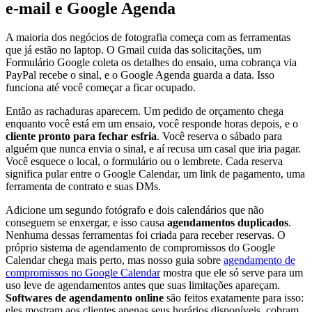
e-mail e Google Agenda
A maioria dos negócios de fotografia começa com as ferramentas
que já estão no laptop. O Gmail cuida das solicitações, um
Formulário Google coleta os detalhes do ensaio, uma cobrança via
PayPal recebe o sinal, e o Google Agenda guarda a data. Isso
funciona até você começar a ficar ocupado.
Então as rachaduras aparecem. Um pedido de orçamento chega
enquanto você está em um ensaio, você responde horas depois, e o
cliente pronto para fechar esfria
. Você reserva o sábado para
alguém que nunca envia o sinal, e aí recusa um casal que iria pagar.
Você esquece o local, o formulário ou o lembrete. Cada reserva
significa pular entre o Google Calendar, um link de pagamento, uma
ferramenta de contrato e suas DMs.
Adicione um segundo fotógrafo e dois calendários que não
conseguem se enxergar, e isso causa
agendamentos duplicados
.
Nenhuma dessas ferramentas foi criada para receber reservas. O
próprio sistema de agendamento de compromissos do Google
Calendar chega mais perto, mas nosso guia sobre
agendamento de
compromissos no Google Calendar
mostra que ele só serve para um
uso leve de agendamentos antes que suas limitações apareçam.
Softwares de agendamento online
são feitos exatamente para isso:
eles mostram aos clientes apenas seus horários disponíveis, cobram