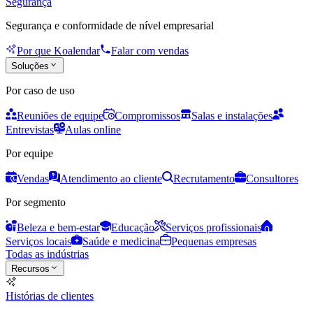
Segurança
Segurança e conformidade de nível empresarial
Por que Koalendar
Falar com vendas
Soluções
Por caso de uso
Reuniões de equipe
Compromissos
Salas e instalações
Entrevistas
Aulas online
Por equipe
Vendas
Atendimento ao cliente
Recrutamento
Consultores
Por segmento
Beleza e bem-estar
Educação
Serviços profissionais
Serviços locais
Saúde e medicina
Pequenas empresas
Todas as indústrias
Recursos
Histórias de clientes