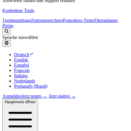
Antworten finden und Support erhalten
Kostenlose Tools
Terminumfrage
Zeitzonenrechner
Pomodoro-Timer
Dienstplaner
Preise
Sprache auswählen
Deutsch
English
Español
Français
Italiano
Nederlands
Português (Brasil)
Anmelden
Jetzt testen →
Jetzt starten →
Hauptmenü öffnen