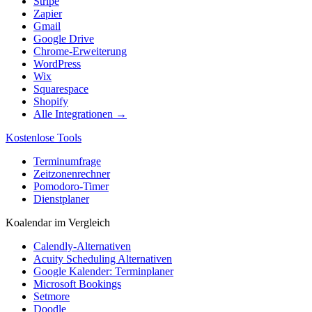
Stripe
Zapier
Gmail
Google Drive
Chrome-Erweiterung
WordPress
Wix
Squarespace
Shopify
Alle Integrationen →
Kostenlose Tools
Terminumfrage
Zeitzonenrechner
Pomodoro-Timer
Dienstplaner
Koalendar im Vergleich
Calendly-Alternativen
Acuity Scheduling Alternativen
Google Kalender: Terminplaner
Microsoft Bookings
Setmore
Doodle