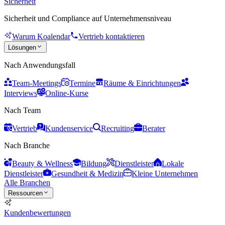
Sicherheit
Sicherheit und Compliance auf Unternehmensniveau
Warum Koalendar
Vertrieb kontaktieren
Lösungen
Nach Anwendungsfall
Team-Meetings
Termine
Räume & Einrichtungen
Interviews
Online-Kurse
Nach Team
Vertrieb
Kundenservice
Recruiting
Berater
Nach Branche
Beauty & Wellness
Bildung
Dienstleister
Lokale
Dienstleister
Gesundheit & Medizin
Kleine Unternehmen
Alle Branchen
Ressourcen
Kundenbewertungen