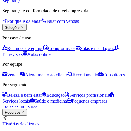
Segurança
Segurança e conformidade de nível empresarial
Por que Koalendar
Falar com vendas
Soluções
Por caso de uso
Reuniões de equipe
Compromissos
Salas e instalações
Entrevistas
Aulas online
Por equipe
Vendas
Atendimento ao cliente
Recrutamento
Consultores
Por segmento
Beleza e bem-estar
Educação
Serviços profissionais
Serviços locais
Saúde e medicina
Pequenas empresas
Todas as indústrias
Recursos
Histórias de clientes