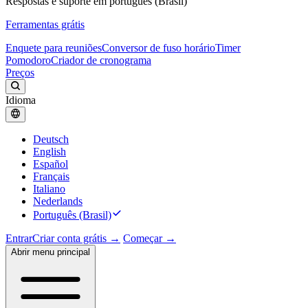
Respostas e suporte em português (Brasil)
Ferramentas grátis
Enquete para reuniões
Conversor de fuso horário
Timer
Pomodoro
Criador de cronograma
Preços
Idioma
Deutsch
English
Español
Français
Italiano
Nederlands
Português (Brasil)
Entrar
Criar conta grátis →
Começar →
Abrir menu principal