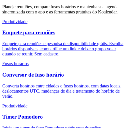
Planeje reuniões, compare fusos horários e mantenha sua agenda
sincronizada com o app e as ferramentas gratuitas do Koalendar.
Produtividade
Enquete para reuniões
Enquete para reuniões e pesquisa de disponibilidade grátis. Escolha
horários disponíveis, compartilhe um link e deixe o grupo votar
quando se reunir. Sem cadastro.
Fusos horários
Conversor de fuso horário
Converta horários entre cidades e fusos horários, com datas locais,
deslocamentos UTC, mudanças de dia e tratamento do horário de
verão.
Produtividade
Timer Pomodoro
Inicie um timer de foco Pomodoro grátis com durações