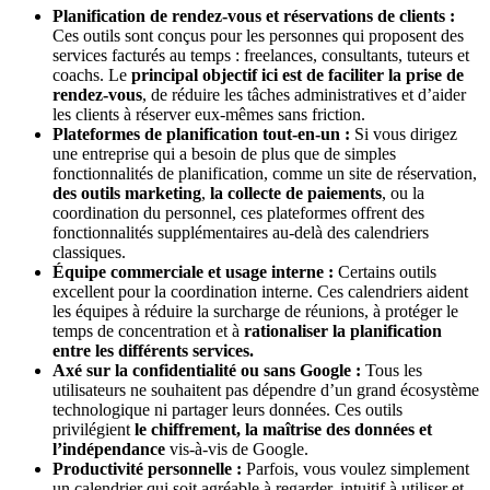
Planification de rendez-vous et réservations de clients :
Ces outils sont conçus pour les personnes qui proposent des
services facturés au temps : freelances, consultants, tuteurs et
coachs. Le
principal objectif ici est de faciliter la prise de
rendez-vous
, de réduire les tâches administratives et d’aider
les clients à réserver eux‑mêmes sans friction.
Plateformes de planification tout-en-un :
Si vous dirigez
une entreprise qui a besoin de plus que de simples
fonctionnalités de planification, comme un site de réservation,
des outils marketing
,
la collecte de paiements
, ou la
coordination du personnel, ces plateformes offrent des
fonctionnalités supplémentaires au-delà des calendriers
classiques.
Équipe commerciale et usage interne :
Certains outils
excellent pour la coordination interne. Ces calendriers aident
les équipes à réduire la surcharge de réunions, à protéger le
temps de concentration et à
rationaliser la planification
entre les différents services.
Axé sur la confidentialité ou sans Google :
Tous les
utilisateurs ne souhaitent pas dépendre d’un grand écosystème
technologique ni partager leurs données. Ces outils
privilégient
le chiffrement, la maîtrise des données et
l’indépendance
vis-à-vis de Google.
Productivité personnelle :
Parfois, vous voulez simplement
un calendrier qui soit agréable à regarder, intuitif à utiliser et