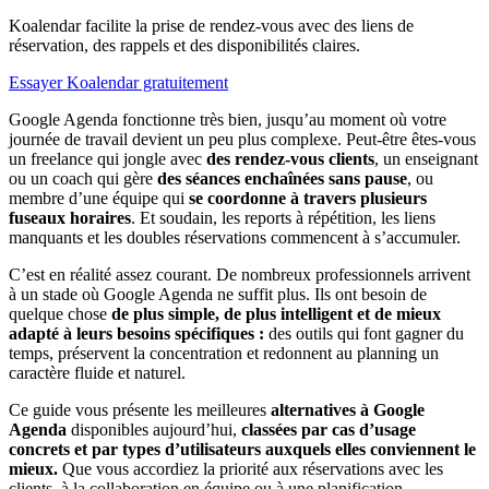
Koalendar facilite la prise de rendez-vous avec des liens de
réservation, des rappels et des disponibilités claires.
Essayer Koalendar gratuitement
Google Agenda fonctionne très bien, jusqu’au moment où votre
journée de travail devient un peu plus complexe. Peut‑être êtes‑vous
un freelance qui jongle avec
des rendez-vous clients
, un enseignant
ou un coach qui gère
des séances enchaînées sans pause
, ou
membre d’une équipe qui
se coordonne à travers plusieurs
fuseaux horaires
. Et soudain, les reports à répétition, les liens
manquants et les doubles réservations commencent à s’accumuler.
C’est en réalité assez courant. De nombreux professionnels arrivent
à un stade où Google Agenda ne suffit plus. Ils ont besoin de
quelque chose
de plus simple, de plus intelligent et de mieux
adapté à leurs besoins spécifiques :
des outils qui font gagner du
temps, préservent la concentration et redonnent au planning un
caractère fluide et naturel.
Ce guide vous présente les meilleures
alternatives à Google
Agenda
disponibles aujourd’hui,
classées par cas d’usage
concrets et par types d’utilisateurs auxquels elles conviennent le
mieux.
Que vous accordiez la priorité aux réservations avec les
clients, à la collaboration en équipe ou à une planification