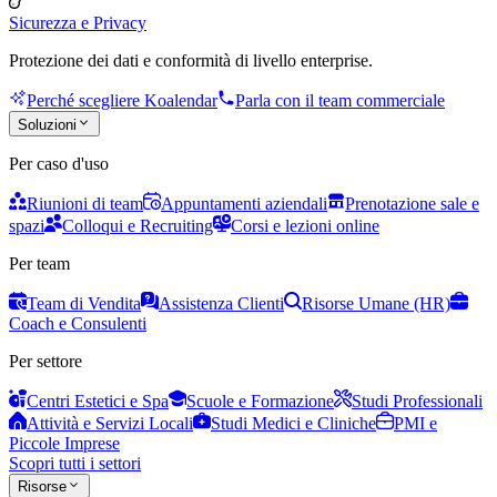
Sicurezza e Privacy
Protezione dei dati e conformità di livello enterprise.
Perché scegliere Koalendar
Parla con il team commerciale
Soluzioni
Per caso d'uso
Riunioni di team
Appuntamenti aziendali
Prenotazione sale e
spazi
Colloqui e Recruiting
Corsi e lezioni online
Per team
Team di Vendita
Assistenza Clienti
Risorse Umane (HR)
Coach e Consulenti
Per settore
Centri Estetici e Spa
Scuole e Formazione
Studi Professionali
Attività e Servizi Locali
Studi Medici e Cliniche
PMI e
Piccole Imprese
Scopri tutti i settori
Risorse