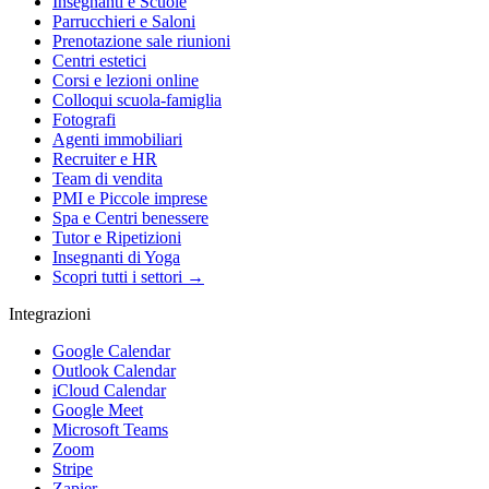
Insegnanti e Scuole
Parrucchieri e Saloni
Prenotazione sale riunioni
Centri estetici
Corsi e lezioni online
Colloqui scuola-famiglia
Fotografi
Agenti immobiliari
Recruiter e HR
Team di vendita
PMI e Piccole imprese
Spa e Centri benessere
Tutor e Ripetizioni
Insegnanti di Yoga
Scopri tutti i settori →
Integrazioni
Google Calendar
Outlook Calendar
iCloud Calendar
Google Meet
Microsoft Teams
Zoom
Stripe
Zapier