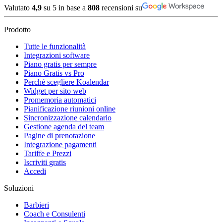
Valutato
4,9
su 5 in base a
808
recensioni su
Prodotto
Tutte le funzionalità
Integrazioni software
Piano gratis per sempre
Piano Gratis vs Pro
Perché scegliere Koalendar
Widget per sito web
Promemoria automatici
Pianificazione riunioni online
Sincronizzazione calendario
Gestione agenda del team
Pagine di prenotazione
Integrazione pagamenti
Tariffe e Prezzi
Iscriviti gratis
Accedi
Soluzioni
Barbieri
Coach e Consulenti