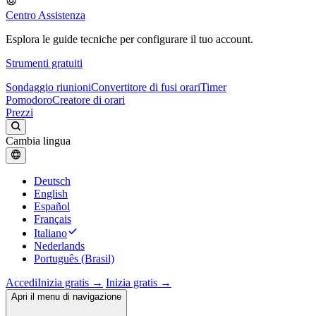
Centro Assistenza
Esplora le guide tecniche per configurare il tuo account.
Strumenti gratuiti
Sondaggio riunioni
Convertitore di fusi orari
Timer
Pomodoro
Creatore di orari
Prezzi
Cambia lingua
Deutsch
English
Español
Français
Italiano
Nederlands
Português (Brasil)
Accedi
Inizia gratis →
Inizia gratis →
Apri il menu di navigazione