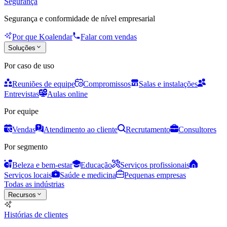
Segurança
Segurança e conformidade de nível empresarial
Por que Koalendar
Falar com vendas
Soluções
Por caso de uso
Reuniões de equipe
Compromissos
Salas e instalações
Entrevistas
Aulas online
Por equipe
Vendas
Atendimento ao cliente
Recrutamento
Consultores
Por segmento
Beleza e bem-estar
Educação
Serviços profissionais
Serviços locais
Saúde e medicina
Pequenas empresas
Todas as indústrias
Recursos
Histórias de clientes