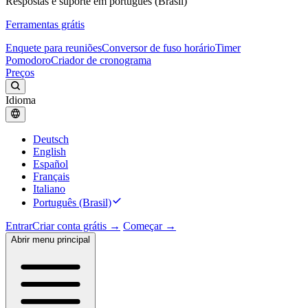
Respostas e suporte em português (Brasil)
Ferramentas grátis
Enquete para reuniões
Conversor de fuso horário
Timer
Pomodoro
Criador de cronograma
Preços
Idioma
Deutsch
English
Español
Français
Italiano
Português (Brasil)
Entrar
Criar conta grátis →
Começar →
Abrir menu principal