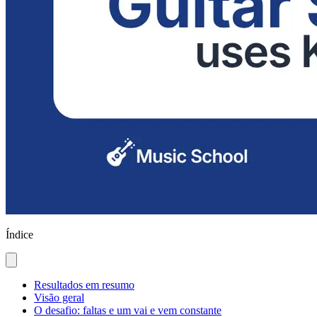
Índice
Resultados em resumo
Visão geral
O desafio: faltas e um vai e vem constante