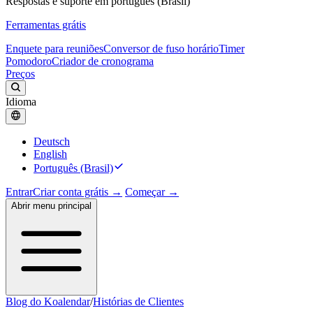
Respostas e suporte em português (Brasil)
Ferramentas grátis
Enquete para reuniões
Conversor de fuso horário
Timer
Pomodoro
Criador de cronograma
Preços
Idioma
Deutsch
English
Português (Brasil)
Entrar
Criar conta grátis →
Começar →
Abrir menu principal
Blog do Koalendar
/
Histórias de Clientes