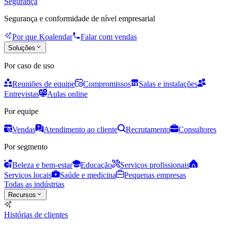
Segurança
Segurança e conformidade de nível empresarial
Por que Koalendar
Falar com vendas
Soluções
Por caso de uso
Reuniões de equipe
Compromissos
Salas e instalações
Entrevistas
Aulas online
Por equipe
Vendas
Atendimento ao cliente
Recrutamento
Consultores
Por segmento
Beleza e bem-estar
Educação
Serviços profissionais
Serviços locais
Saúde e medicina
Pequenas empresas
Todas as indústrias
Recursos
Histórias de clientes