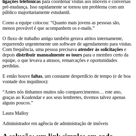
ligações telefônicas
para coordenar visitas aos imóveis e conversas
pré-mudança. Isso rapidamente se tornou um problema com um
público majoritariamente estudantil.
Como a equipe colocou: “Quanto mais jovens as pessoas são,
menos provável é que acompanhem os e‑mails.”
O fluxo de trabalho antigo também gerava atritos internamente,
requerendo urgentemente um software de agendamento para visitas.
Com frequência, uma pessoa precisava
atender às solicitações
e
depois
distribuir manualmente os tours
para o membro certo da
equipe, o que levava a atrasos, remarcações e oportunidades
perdidas.
E então houve
faltas
, um constante desperdício de tempo (e de boa
vontade dos inquilinos):
“Antes nós tínhamos muitos
não comparecimentos… este ano,
graças ao Koalendar e aos seus lembretes, tivemos talvez apenas
alguns poucos
.”
Laura Malloy
Administrador em agência de administração de imóveis