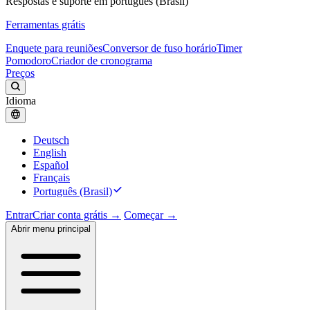
Respostas e suporte em português (Brasil)
Ferramentas grátis
Enquete para reuniões
Conversor de fuso horário
Timer
Pomodoro
Criador de cronograma
Preços
Idioma
Deutsch
English
Español
Français
Português (Brasil)
Entrar
Criar conta grátis →
Começar →
Abrir menu principal