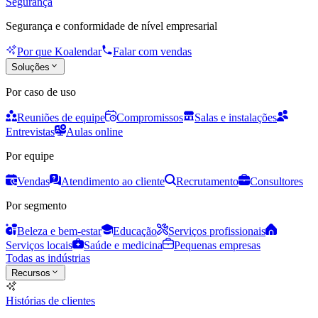
Segurança
Segurança e conformidade de nível empresarial
Por que Koalendar
Falar com vendas
Soluções
Por caso de uso
Reuniões de equipe
Compromissos
Salas e instalações
Entrevistas
Aulas online
Por equipe
Vendas
Atendimento ao cliente
Recrutamento
Consultores
Por segmento
Beleza e bem-estar
Educação
Serviços profissionais
Serviços locais
Saúde e medicina
Pequenas empresas
Todas as indústrias
Recursos
Histórias de clientes