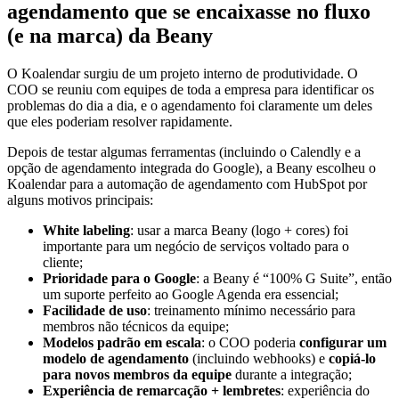
agendamento que se encaixasse no fluxo
(e na marca) da Beany
O Koalendar surgiu de um projeto interno de produtividade. O
COO se reuniu com equipes de toda a empresa para identificar os
problemas do dia a dia, e o agendamento foi claramente um deles
que eles poderiam resolver rapidamente.
Depois de testar algumas ferramentas (incluindo o Calendly e a
opção de agendamento integrada do Google), a Beany escolheu o
Koalendar para a automação de agendamento com HubSpot por
alguns motivos principais:
White labeling
: usar a marca Beany (logo + cores) foi
importante para um negócio de serviços voltado para o
cliente;
Prioridade para o Google
: a Beany é “100% G Suite”, então
um suporte perfeito ao Google Agenda era essencial;
Facilidade de uso
: treinamento mínimo necessário para
membros não técnicos da equipe;
Modelos padrão em escala
: o COO poderia
configurar um
modelo de agendamento
(incluindo webhooks) e
copiá-lo
para novos membros da equipe
durante a integração;
Experiência de remarcação + lembretes
: experiência do