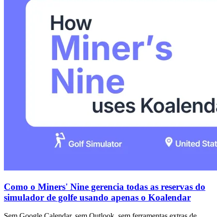
Como o Miners' Nine gerencia todas as reservas do
simulador de golfe usando apenas o Koalendar
Sem Google Calendar, sem Outlook, sem ferramentas extras de