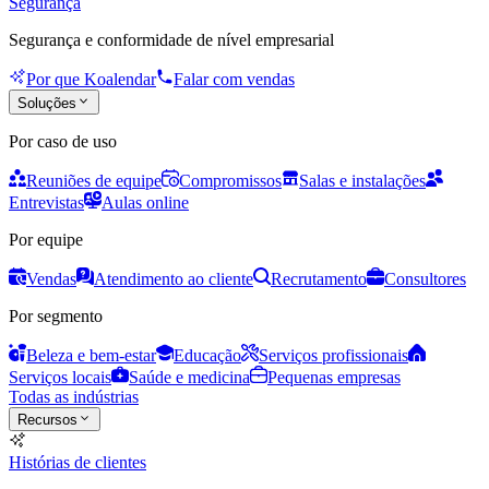
Segurança
Segurança e conformidade de nível empresarial
Por que Koalendar
Falar com vendas
Soluções
Por caso de uso
Reuniões de equipe
Compromissos
Salas e instalações
Entrevistas
Aulas online
Por equipe
Vendas
Atendimento ao cliente
Recrutamento
Consultores
Por segmento
Beleza e bem-estar
Educação
Serviços profissionais
Serviços locais
Saúde e medicina
Pequenas empresas
Todas as indústrias
Recursos
Histórias de clientes