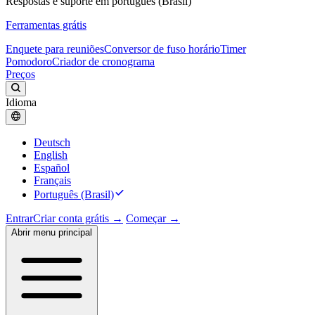
Respostas e suporte em português (Brasil)
Ferramentas grátis
Enquete para reuniões
Conversor de fuso horário
Timer
Pomodoro
Criador de cronograma
Preços
Idioma
Deutsch
English
Español
Français
Português (Brasil)
Entrar
Criar conta grátis →
Começar →
Abrir menu principal