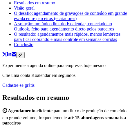
Resultados em resumo
Visão geral
O desafio: agendamento de gravações de conteúdo em grande
escala entre parceiros (e criadores)
A solução: um único link do Koalendar, conectado ao
Outlook, feito para agendamento direto pelos parceiros
O resultado: agendamentos mais rápidos, menos lembretes
para ficar cobrando e mais controle em semanas corridas
Conclusão
Experimente a agenda online para empresas hoje mesmo
Crie uma conta Koalendar em segundos.
Cadastre-se grátis
Resultados em resumo
⏱️ Agendamento eficiente
para um fluxo de produção de conteúdo
em grande volume, frequentemente
até 15 abordagens semanais a
parceiros