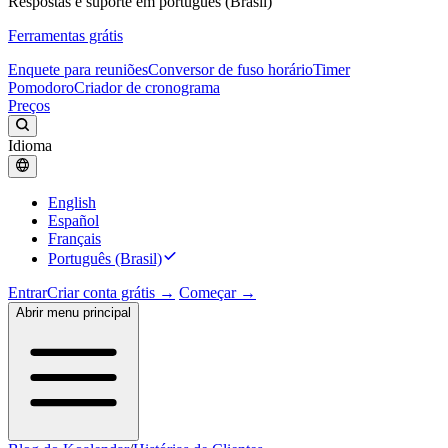
Respostas e suporte em português (Brasil)
Ferramentas grátis
Enquete para reuniões
Conversor de fuso horário
Timer
Pomodoro
Criador de cronograma
Preços
Idioma
English
Español
Français
Português (Brasil)
Entrar
Criar conta grátis →
Começar →
Abrir menu principal