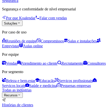
Segurança
Segurança e conformidade de nível empresarial
Por que Koalendar
Falar com vendas
Soluções
Por caso de uso
Reuniões de equipe
Compromissos
Salas e instalações
Entrevistas
Aulas online
Por equipe
Vendas
Atendimento ao cliente
Recrutamento
Consultores
Por segmento
Beleza e bem-estar
Educação
Serviços profissionais
Serviços locais
Saúde e medicina
Pequenas empresas
Todas as indústrias
Recursos
Histórias de clientes