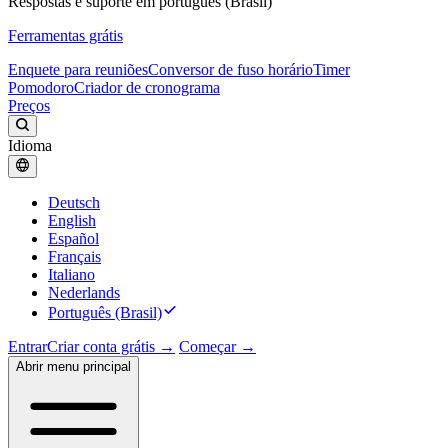
Respostas e suporte em português (Brasil)
Ferramentas grátis
Enquete para reuniões
Conversor de fuso horário
Timer
Pomodoro
Criador de cronograma
Preços
Idioma
Deutsch
English
Español
Français
Italiano
Nederlands
Português (Brasil)
Entrar
Criar conta grátis →
Começar →
Abrir menu principal