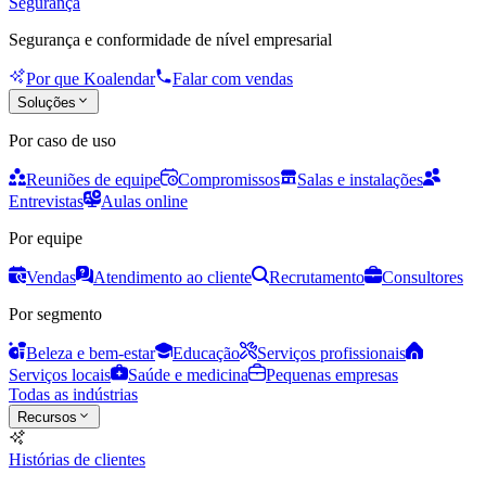
Segurança
Segurança e conformidade de nível empresarial
Por que Koalendar
Falar com vendas
Soluções
Por caso de uso
Reuniões de equipe
Compromissos
Salas e instalações
Entrevistas
Aulas online
Por equipe
Vendas
Atendimento ao cliente
Recrutamento
Consultores
Por segmento
Beleza e bem-estar
Educação
Serviços profissionais
Serviços locais
Saúde e medicina
Pequenas empresas
Todas as indústrias
Recursos
Histórias de clientes