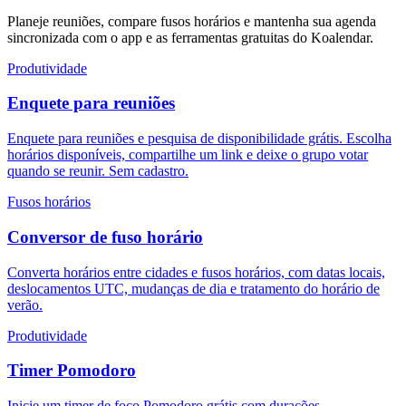
Planeje reuniões, compare fusos horários e mantenha sua agenda
sincronizada com o app e as ferramentas gratuitas do Koalendar.
Produtividade
Enquete para reuniões
Enquete para reuniões e pesquisa de disponibilidade grátis. Escolha
horários disponíveis, compartilhe um link e deixe o grupo votar
quando se reunir. Sem cadastro.
Fusos horários
Conversor de fuso horário
Converta horários entre cidades e fusos horários, com datas locais,
deslocamentos UTC, mudanças de dia e tratamento do horário de
verão.
Produtividade
Timer Pomodoro
Inicie um timer de foco Pomodoro grátis com durações