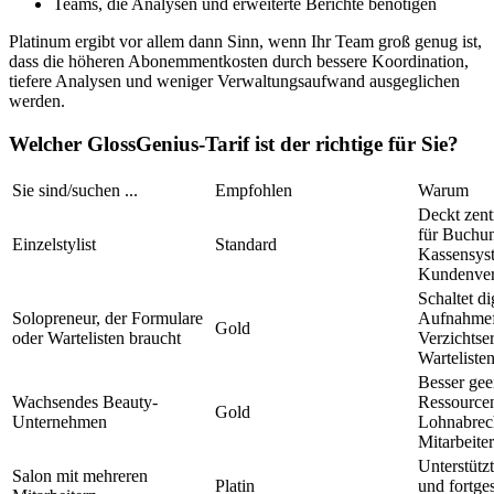
Teams, die Analysen und erweiterte Berichte benötigen
Platinum ergibt vor allem dann Sinn, wenn Ihr Team groß genug ist,
dass die höheren Abonemmentkosten durch bessere Koordination,
tiefere Analysen und weniger Verwaltungsaufwand ausgeglichen
werden.
Welcher GlossGenius‑Tarif ist der richtige für Sie?
Sie sind/suchen ...
Empfohlen
Warum
Deckt zent
für Buchu
Einzelstylist
Standard
Kassensys
Kundenver
Schaltet di
Solopreneur, der Formulare
Aufnahmef
Gold
oder Wartelisten braucht
Verzichtse
Wartelisten
Besser gee
Wachsendes Beauty-
Ressource
Gold
Unternehmen
Lohnabrec
Mitarbeite
Unterstütz
Salon mit mehreren
Platin
und fortges