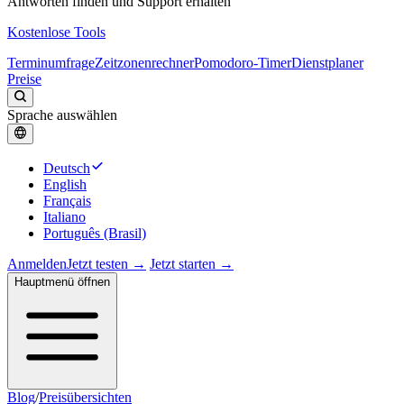
Antworten finden und Support erhalten
Kostenlose Tools
Terminumfrage
Zeitzonenrechner
Pomodoro-Timer
Dienstplaner
Preise
Sprache auswählen
Deutsch
English
Français
Italiano
Português (Brasil)
Anmelden
Jetzt testen →
Jetzt starten →
Hauptmenü öffnen
Blog
/
Preisübersichten