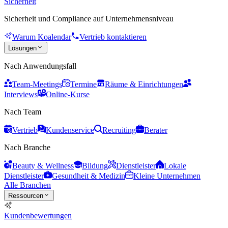
Sicherheit
Sicherheit und Compliance auf Unternehmensniveau
Warum Koalendar
Vertrieb kontaktieren
Lösungen
Nach Anwendungsfall
Team-Meetings
Termine
Räume & Einrichtungen
Interviews
Online-Kurse
Nach Team
Vertrieb
Kundenservice
Recruiting
Berater
Nach Branche
Beauty & Wellness
Bildung
Dienstleister
Lokale
Dienstleister
Gesundheit & Medizin
Kleine Unternehmen
Alle Branchen
Ressourcen
Kundenbewertungen