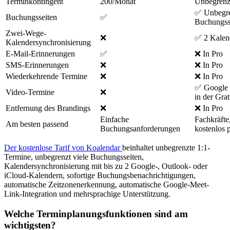
Terminkontingent
200/Monat
Unbegrenz
✅ Unbegre
Buchungsseiten
✅
Buchungss
Zwei-Wege-
❌
✅ 2 Kalend
Kalendersynchronisierung
E-Mail-Erinnerungen
✅
❌ In Pro
SMS-Erinnerungen
❌
❌ In Pro
Wiederkehrende Termine
❌
❌ In Pro
✅ Google 
Video-Termine
❌
in der Grat
Entfernung des Brandings
❌
❌ In Pro
Einfache
Fachkräfte
Am besten passend
Buchungsanforderungen
kostenlos 
Der kostenlose Tarif von Koalendar
beinhaltet unbegrenzte 1:1-
Termine, unbegrenzt viele Buchungsseiten,
Kalendersynchronisierung mit bis zu 2 Google-, Outlook- oder
iCloud-Kalendern, sofortige Buchungsbenachrichtigungen,
automatische Zeitzonenerkennung, automatische Google-Meet-
Link-Integration und mehrsprachige Unterstützung.
Welche Terminplanungsfunktionen sind am
wichtigsten?