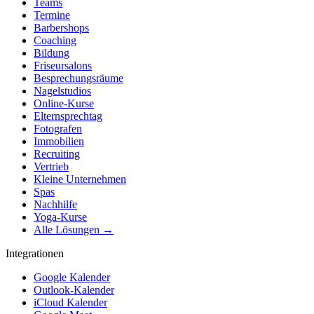
Teams
Termine
Barbershops
Coaching
Bildung
Friseursalons
Besprechungsräume
Nagelstudios
Online-Kurse
Elternsprechtag
Fotografen
Immobilien
Recruiting
Vertrieb
Kleine Unternehmen
Spas
Nachhilfe
Yoga-Kurse
Alle Lösungen →
Integrationen
Google Kalender
Outlook-Kalender
iCloud Kalender