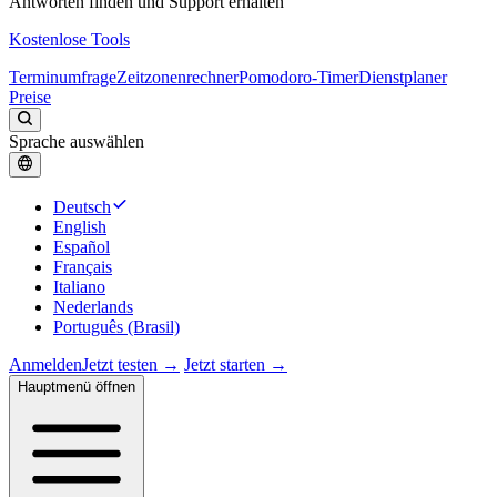
Antworten finden und Support erhalten
Kostenlose Tools
Terminumfrage
Zeitzonenrechner
Pomodoro-Timer
Dienstplaner
Preise
Sprache auswählen
Deutsch
English
Español
Français
Italiano
Nederlands
Português (Brasil)
Anmelden
Jetzt testen →
Jetzt starten →
Hauptmenü öffnen