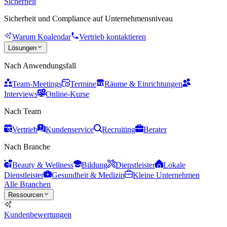
Sicherheit
Sicherheit und Compliance auf Unternehmensniveau
Warum Koalendar
Vertrieb kontaktieren
Lösungen
Nach Anwendungsfall
Team-Meetings
Termine
Räume & Einrichtungen
Interviews
Online-Kurse
Nach Team
Vertrieb
Kundenservice
Recruiting
Berater
Nach Branche
Beauty & Wellness
Bildung
Dienstleister
Lokale
Dienstleister
Gesundheit & Medizin
Kleine Unternehmen
Alle Branchen
Ressourcen
Kundenbewertungen