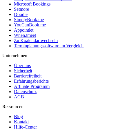
Microsoft Bookings
Setmore
Doodle
SimplyBook.me
YouCanBook.me
Appointlet
When2meet
Zu Koalendar wechseln
Terminplanungssoftware im Vergleich
Unternehmen
Über uns
Sicherheit
Barrierefreiheit
Erfahrungsberichte
Affiliate-Programm
Datenschutz
AGB
Ressourcen
Blog
Kontakt
Hilfe-Center