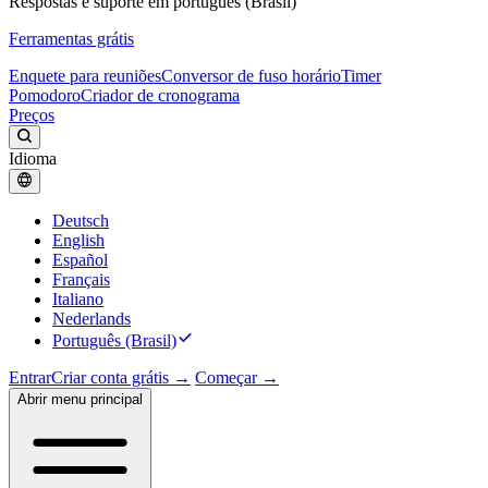
Respostas e suporte em português (Brasil)
Ferramentas grátis
Enquete para reuniões
Conversor de fuso horário
Timer
Pomodoro
Criador de cronograma
Preços
Idioma
Deutsch
English
Español
Français
Italiano
Nederlands
Português (Brasil)
Entrar
Criar conta grátis →
Começar →
Abrir menu principal