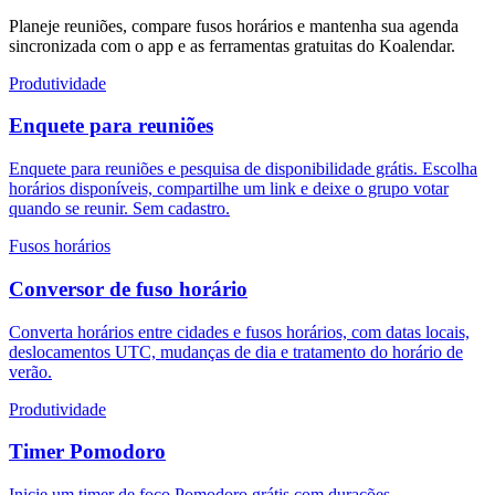
Planeje reuniões, compare fusos horários e mantenha sua agenda
sincronizada com o app e as ferramentas gratuitas do Koalendar.
Produtividade
Enquete para reuniões
Enquete para reuniões e pesquisa de disponibilidade grátis. Escolha
horários disponíveis, compartilhe um link e deixe o grupo votar
quando se reunir. Sem cadastro.
Fusos horários
Conversor de fuso horário
Converta horários entre cidades e fusos horários, com datas locais,
deslocamentos UTC, mudanças de dia e tratamento do horário de
verão.
Produtividade
Timer Pomodoro
Inicie um timer de foco Pomodoro grátis com durações