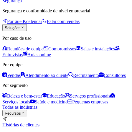
Segurança
Segurança e conformidade de nível empresarial
Por que Koalendar
Falar com vendas
Soluções
Por caso de uso
Reuniões de equipe
Compromissos
Salas e instalações
Entrevistas
Aulas online
Por equipe
Vendas
Atendimento ao cliente
Recrutamento
Consultores
Por segmento
Beleza e bem-estar
Educação
Serviços profissionais
Serviços locais
Saúde e medicina
Pequenas empresas
Todas as indústrias
Recursos
Histórias de clientes