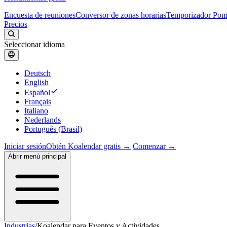
Encuesta de reuniones
Conversor de zonas horarias
Temporizador Po
Precios
Seleccionar idioma
Deutsch
English
Español
Français
Italiano
Nederlands
Português (Brasil)
Iniciar sesión
Obtén Koalendar gratis →
Comenzar →
Abrir menú principal
Industrias
/
Koalendar para Eventos y Actividades