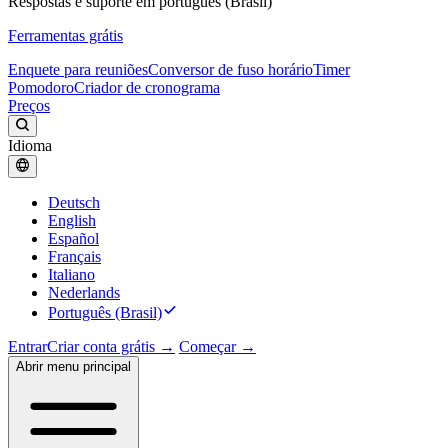
Respostas e suporte em português (Brasil)
Ferramentas grátis
Enquete para reuniões
Conversor de fuso horário
Timer
Pomodoro
Criador de cronograma
Preços
Idioma
Deutsch
English
Español
Français
Italiano
Nederlands
Português (Brasil)
Entrar
Criar conta grátis →
Começar →
Abrir menu principal