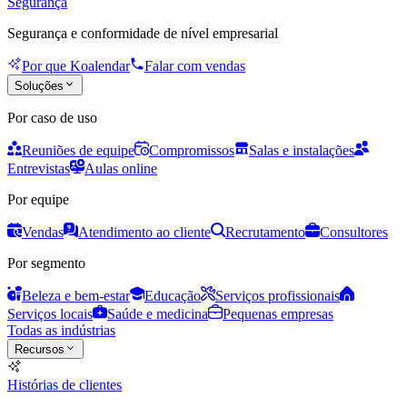
Segurança
Segurança e conformidade de nível empresarial
Por que Koalendar
Falar com vendas
Soluções
Por caso de uso
Reuniões de equipe
Compromissos
Salas e instalações
Entrevistas
Aulas online
Por equipe
Vendas
Atendimento ao cliente
Recrutamento
Consultores
Por segmento
Beleza e bem-estar
Educação
Serviços profissionais
Serviços locais
Saúde e medicina
Pequenas empresas
Todas as indústrias
Recursos
Histórias de clientes