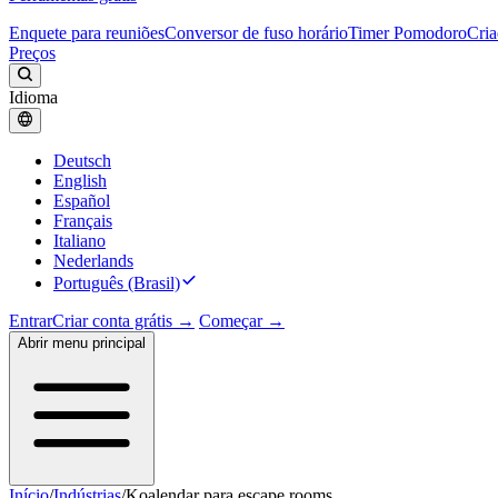
Enquete para reuniões
Conversor de fuso horário
Timer Pomodoro
Cria
Preços
Idioma
Deutsch
English
Español
Français
Italiano
Nederlands
Português (Brasil)
Entrar
Criar conta grátis →
Começar →
Abrir menu principal
Início
/
Indústrias
/
Koalendar para escape rooms