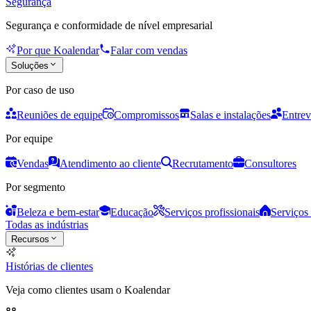
Segurança
Segurança e conformidade de nível empresarial
Por que Koalendar
Falar com vendas
Soluções
Por caso de uso
Reuniões de equipe
Compromissos
Salas e instalações
Entrev
Por equipe
Vendas
Atendimento ao cliente
Recrutamento
Consultores
Por segmento
Beleza e bem-estar
Educação
Serviços profissionais
Serviços 
Todas as indústrias
Recursos
Histórias de clientes
Veja como clientes usam o Koalendar