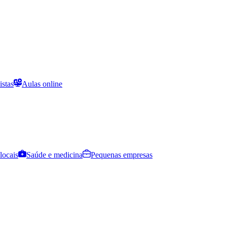
istas
Aulas online
locais
Saúde e medicina
Pequenas empresas