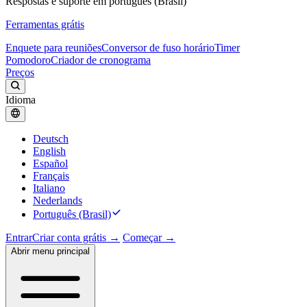
Respostas e suporte em português (Brasil)
Ferramentas grátis
Enquete para reuniões
Conversor de fuso horário
Timer
Pomodoro
Criador de cronograma
Preços
Idioma
Deutsch
English
Español
Français
Italiano
Nederlands
Português (Brasil)
Entrar
Criar conta grátis →
Começar →
Abrir menu principal