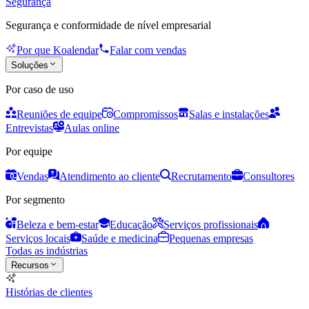
Segurança
Segurança e conformidade de nível empresarial
Por que Koalendar
Falar com vendas
Soluções
Por caso de uso
Reuniões de equipe
Compromissos
Salas e instalações
Entrevistas
Aulas online
Por equipe
Vendas
Atendimento ao cliente
Recrutamento
Consultores
Por segmento
Beleza e bem-estar
Educação
Serviços profissionais
Serviços locais
Saúde e medicina
Pequenas empresas
Todas as indústrias
Recursos
Histórias de clientes